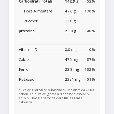
Carboidrati Totali
142.9 g
52%
Fibra Alimentare
47.6 g
170%
Zuccheri
23.8 g
proteine
23.8 g
48%
Vitamina D
0.0 mcg
0%
Calcio
476 mg
37%
Ferro
23.8 mg
132%
Potassio
2381 mg
51%
* I Valori Giornalieri si basano su una dieta da 2.000
calorie. I tuoi valori giornalieri possono essere più
alti o più bassi a seconda delle tue esigenze
caloriche.