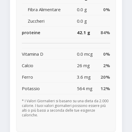
Fibra Alimentare
0.0 g
0%
Zuccheri
0.0 g
proteine
42.1 g
84%
Vitamina D
0.0 mcg
0%
Calcio
26 mg
2%
Ferro
3.6 mg
20%
Potassio
564 mg
12%
* I Valori Giornalieri si basano su una dieta da 2.000
calorie. I tuoi valori giornalieri possono essere più
alti o più bassi a seconda delle tue esigenze
caloriche.