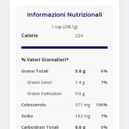
Informazioni Nutrizionali
1 cup (238.1g)
Calorie
224
% Valori Giornalieri*
Grassi Totali
5.0 g
6%
Grassi Saturi
1.4 g
7%
Grassi Polinsaturi
0.0 g
Colesterolo
571 mg
190%
Sodio
162 mg
7%
Carboidrati Totali
0.0 g
0%