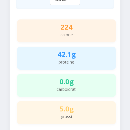
224
calorie
42.1g
proteine
0.0g
carboidrati
5.0g
grassi