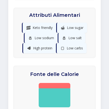
Attributi Alimentari
🥓
🍯
Keto friendly
Low sugar
🧂
🧂
Low sodium
Low salt
🥩
🍞
High protein
Low carbs
Fonte delle Calorie