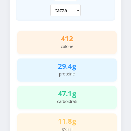
412
calorie
29.4g
proteine
47.1g
carboidrati
11.8g
grassi