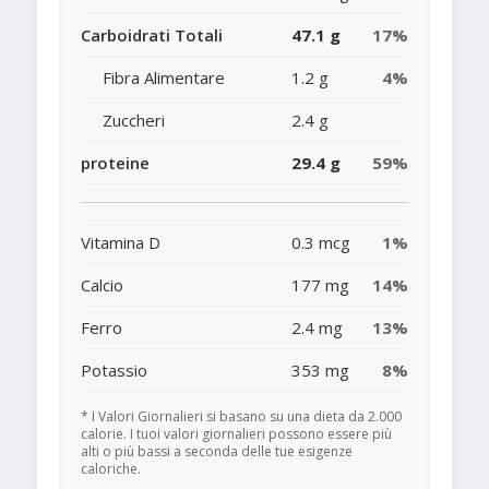
Carboidrati Totali
47.1 g
17%
Fibra Alimentare
1.2 g
4%
Zuccheri
2.4 g
proteine
29.4 g
59%
Vitamina D
0.3 mcg
1%
Calcio
177 mg
14%
Ferro
2.4 mg
13%
Potassio
353 mg
8%
* I Valori Giornalieri si basano su una dieta da 2.000
calorie. I tuoi valori giornalieri possono essere più
alti o più bassi a seconda delle tue esigenze
caloriche.