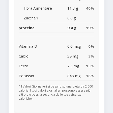
Fibra Alimentare
11.3 g
40%
Zuccheri
0.0 g
proteine
9.4 g
19%
Vitamina D
0.0 mcg
0%
Calcio
38 mg
3%
Ferro
2.3 mg
13%
Potassio
849 mg
18%
* I Valori Giornalieri si basano su una dieta da 2.000
calorie. I tuoi valori giornalieri possono essere più
alti o più bassi a seconda delle tue esigenze
caloriche.