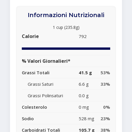
Informazioni Nutrizionali
1 cup (235.8g)
Calorie
792
% Valori Giornalieri*
Grassi Totali
41.5 g
53%
Grassi Saturi
6.6 g
33%
Grassi Polinsaturi
0.0 g
Colesterolo
0 mg
0%
Sodio
528 mg
23%
Carboidrati Totali
105.7 g
38%