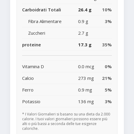
Carboidrati Totali
26.4 g
10%
Fibra Alimentare
0.9 g
3%
Zuccheri
2.7 g
proteine
17.3 g
35%
Vitamina D
0.0 mcg
0%
Calcio
273 mg
21%
Ferro
0.9 mg
5%
Potassio
136 mg
3%
* I Valori Giornalieri si basano su una dieta da 2.000
calorie. I tuoi valori giornalieri possono essere più
alti o più bassi a seconda delle tue esigenze
caloriche.