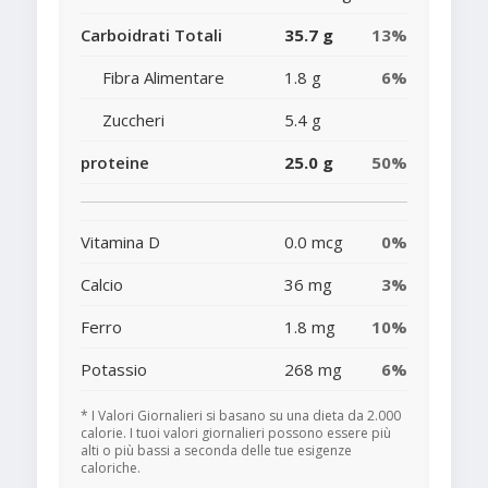
Carboidrati Totali
35.7 g
13%
Fibra Alimentare
1.8 g
6%
Zuccheri
5.4 g
proteine
25.0 g
50%
Vitamina D
0.0 mcg
0%
Calcio
36 mg
3%
Ferro
1.8 mg
10%
Potassio
268 mg
6%
* I Valori Giornalieri si basano su una dieta da 2.000
calorie. I tuoi valori giornalieri possono essere più
alti o più bassi a seconda delle tue esigenze
caloriche.