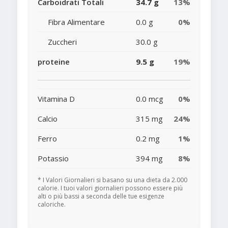
Carboidrati Totali
34.7 g
13%
Fibra Alimentare
0.0 g
0%
Zuccheri
30.0 g
proteine
9.5 g
19%
Vitamina D
0.0 mcg
0%
Calcio
315 mg
24%
Ferro
0.2 mg
1%
Potassio
394 mg
8%
* I Valori Giornalieri si basano su una dieta da 2.000
calorie. I tuoi valori giornalieri possono essere più
alti o più bassi a seconda delle tue esigenze
caloriche.