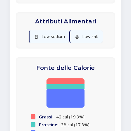
Attributi Alimentari
🧂
🧂
Low sodium
Low salt
Fonte delle Calorie
Grassi:
42 cal (19.3%)
Proteine:
38 cal (17.3%)