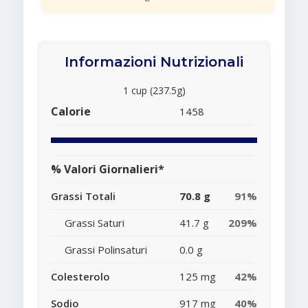
Informazioni Nutrizionali
1 cup (237.5g)
Calorie
1458
% Valori Giornalieri*
Grassi Totali
70.8 g
91%
Grassi Saturi
41.7 g
209%
Grassi Polinsaturi
0.0 g
Colesterolo
125 mg
42%
Sodio
917 mg
40%