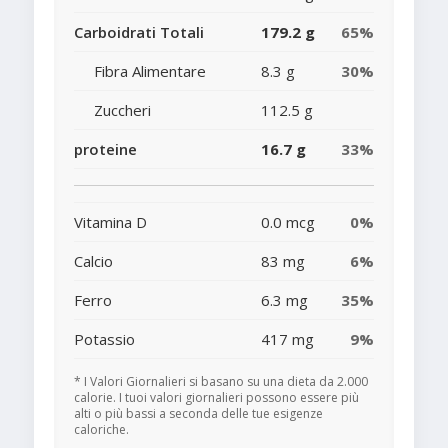
Carboidrati Totali
179.2 g
65%
Fibra Alimentare
8.3 g
30%
Zuccheri
112.5 g
proteine
16.7 g
33%
Vitamina D
0.0 mcg
0%
Calcio
83 mg
6%
Ferro
6.3 mg
35%
Potassio
417 mg
9%
* I Valori Giornalieri si basano su una dieta da 2.000
calorie. I tuoi valori giornalieri possono essere più
alti o più bassi a seconda delle tue esigenze
caloriche.