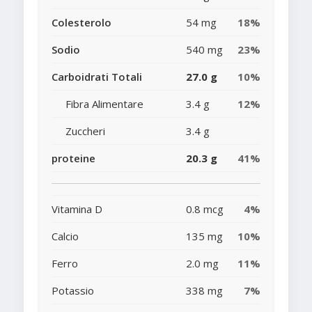
Colesterolo
54 mg
18%
Sodio
540 mg
23%
Carboidrati Totali
27.0 g
10%
Fibra Alimentare
3.4 g
12%
Zuccheri
3.4 g
proteine
20.3 g
41%
Vitamina D
0.8 mcg
4%
Calcio
135 mg
10%
Ferro
2.0 mg
11%
Potassio
338 mg
7%