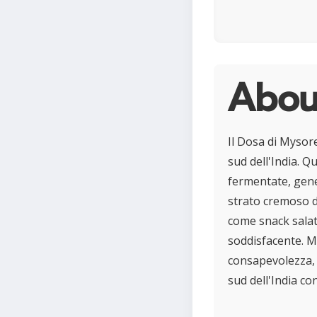
Abou
Il Dosa di Mysore
sud dell'India. Q
fermentate, gen
strato cremoso d
come snack salato.
soddisfacente. M
consapevolezza, p
sud dell'India c