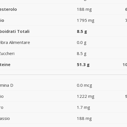
esterolo
188 mg
io
1795 mg
boidrati Totali
8.5 g
Fibra Alimentare
0.0 g
Zuccheri
8.5 g
teine
51.3 g
1
amina D
0.0 mcg
io
1222 mg
ro
1.7 mg
assio
188 mg