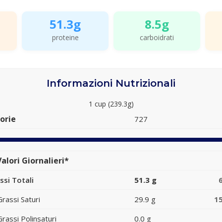
51.3g
8.5g
proteine
carboidrati
Informazioni Nutrizionali
1 cup (239.3g)
orie
727
alori Giornalieri*
ssi Totali
51.3 g
Grassi Saturi
29.9 g
1
Grassi Polinsaturi
0.0 g