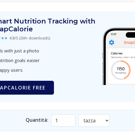
art Nutrition Tracking with
apCalorie
★★★
4.8/5 (2M+ downloads)
s with just a photo
trition goals easier
happy users
APCALORIE FREE
Quantità: