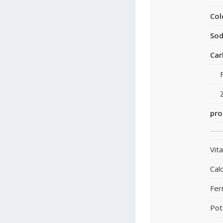
Col
Sod
Car
pro
Vit
Calc
Fer
Pot