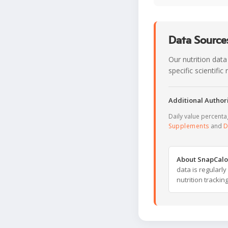
Data Sources
Our nutrition data
specific scientifi
Additional Authori
Daily value percent
Supplements
and
D
About SnapCalo
data is regularl
nutrition trackin