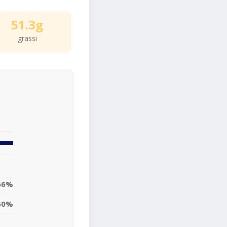
51.3g
grassi
66%
50%