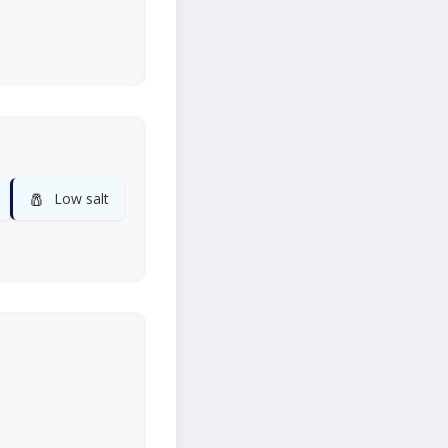
🧂
Low salt