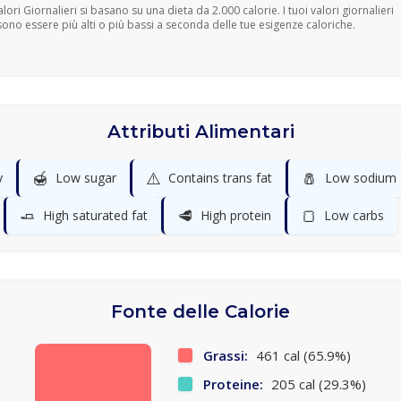
Valori Giornalieri si basano su una dieta da 2.000 calorie. I tuoi valori giornalieri
ono essere più alti o più bassi a seconda delle tue esigenze caloriche.
Attributi Alimentari
🍯
⚠️
🧂
y
Low sugar
Contains trans fat
Low sodium
🧈
🥩
🍞
High saturated fat
High protein
Low carbs
Fonte delle Calorie
Grassi:
461 cal (65.9%)
Proteine:
205 cal (29.3%)