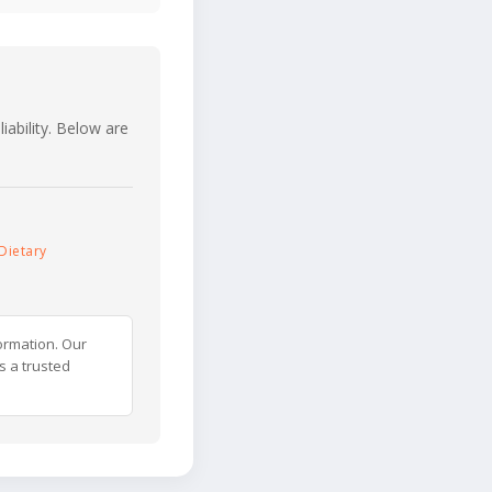
iability. Below are
Dietary
ormation. Our
s a trusted