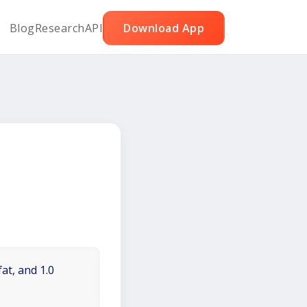
Blog
Research
API
Download App
at, and 1.0