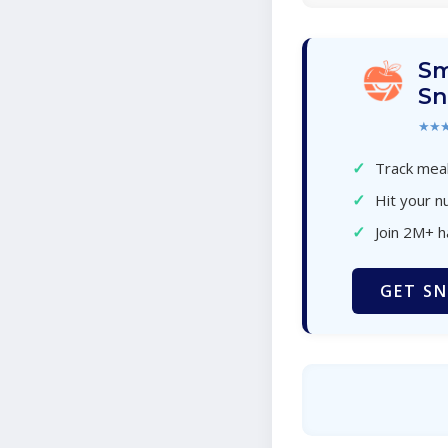
Sm
Sn
★★
✓
Track meal
✓
Hit your nu
✓
Join 2M+ 
GET SN