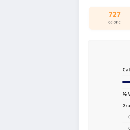
727
calorie
Cal
% V
Gra