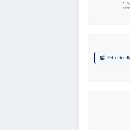
* I 
poss
🥓
Keto friendl