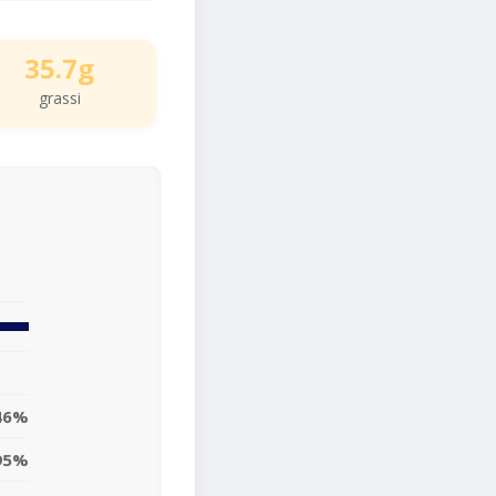
35.7g
grassi
46%
95%