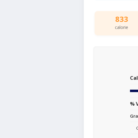
833
calorie
Cal
% V
Gra