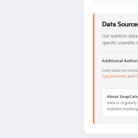
Data Sources
Our nutrition data
specific scientifi
Additional Authori
Daily value percent
Supplements
and
D
About SnapCalo
data is regularl
nutrition trackin