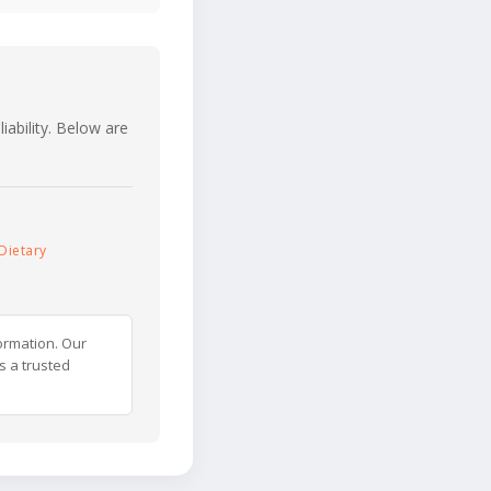
iability. Below are
Dietary
ormation. Our
s a trusted