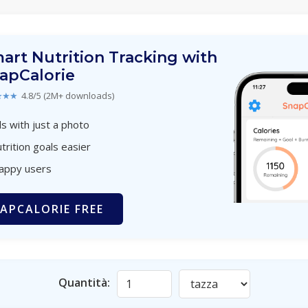
art Nutrition Tracking with
apCalorie
★★★
4.8/5 (2M+ downloads)
s with just a photo
trition goals easier
happy users
APCALORIE FREE
Quantità: