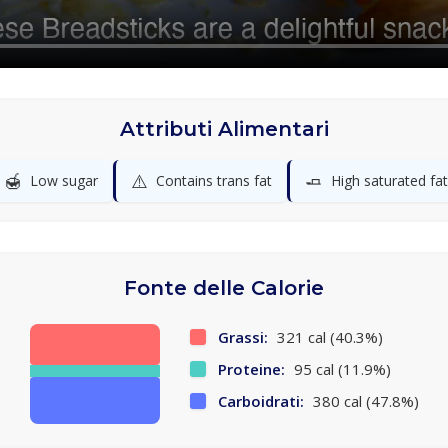
Attributi Alimentari
🍯
⚠️
🧈
Low sugar
Contains trans fat
High saturated fat
Fonte delle Calorie
Grassi:
321 cal (40.3%)
Proteine:
95 cal (11.9%)
Carboidrati:
380 cal (47.8%)