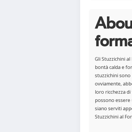
About
form
Gli Stuzzichini a
bontà calda e for
stuzzichini sono r
ovviamente, abb
loro ricchezza d
possono essere u
siano serviti ap
Stuzzichini al Fo