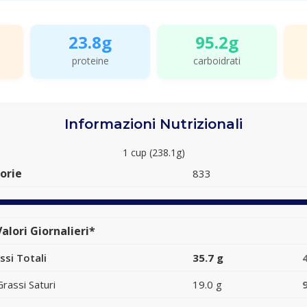
23.8g
95.2g
proteine
carboidrati
Informazioni Nutrizionali
1 cup (238.1g)
orie
833
alori Giornalieri*
ssi Totali
35.7 g
Grassi Saturi
19.0 g