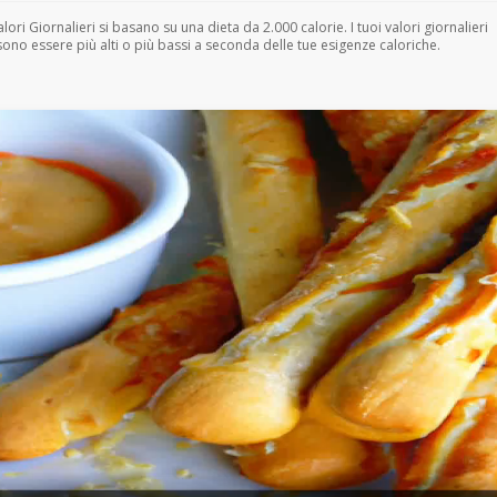
Valori Giornalieri si basano su una dieta da 2.000 calorie. I tuoi valori giornalieri
ono essere più alti o più bassi a seconda delle tue esigenze caloriche.