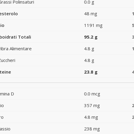
Grassi Polinsaturi
0.0 g
esterolo
48 mg
io
1191 mg
boidrati Totali
95.2 g
Fibra Alimentare
4.8 g
Zuccheri
4.8 g
teine
23.8 g
amina D
0.0 mcg
io
357 mg
ro
4.8 mg
assio
238 mg