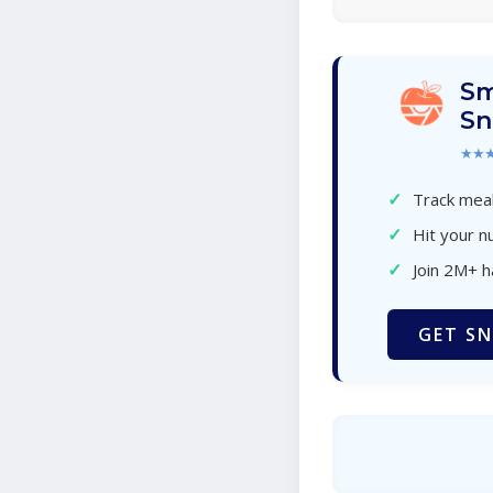
Sm
Sn
★★
✓
Track meal
✓
Hit your nu
✓
Join 2M+ 
GET SN