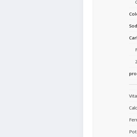
Col
Sod
Car
pro
Vit
Calc
Fer
Pot