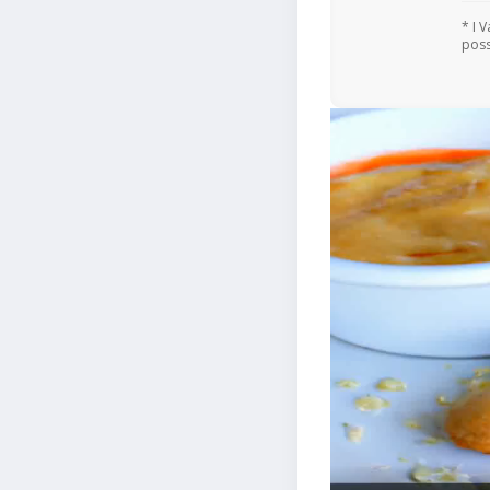
* I 
poss