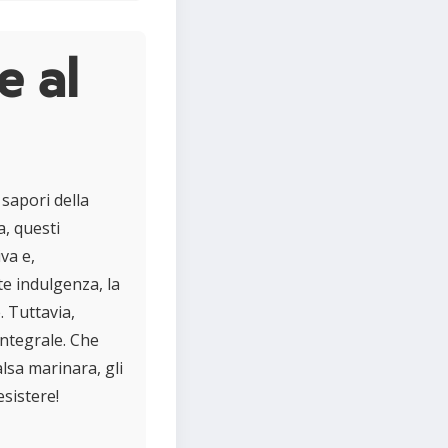
e al
 sapori della
a, questi
iva e,
e indulgenza, la
 Tuttavia,
integrale. Che
lsa marinara, gli
esistere!