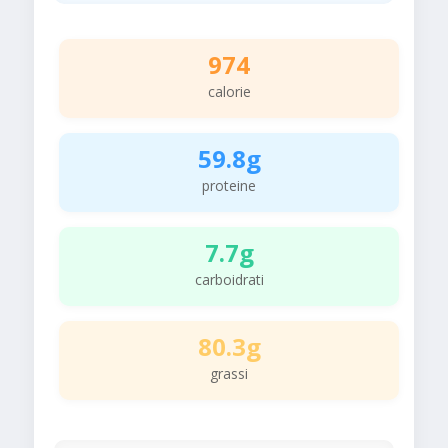
974
calorie
59.8g
proteine
7.7g
carboidrati
80.3g
grassi