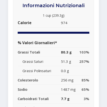
Informazioni Nutrizionali
1 cup (239.3g)
Calorie
974
% Valori Giornalieri*
Grassi Totali
80.3 g
103%
Grassi Saturi
51.3 g
257%
Grassi Polinsaturi
0.0 g
Colesterolo
256 mg
85%
Sodio
1487 mg
65%
Carboidrati Totali
7.7 g
3%