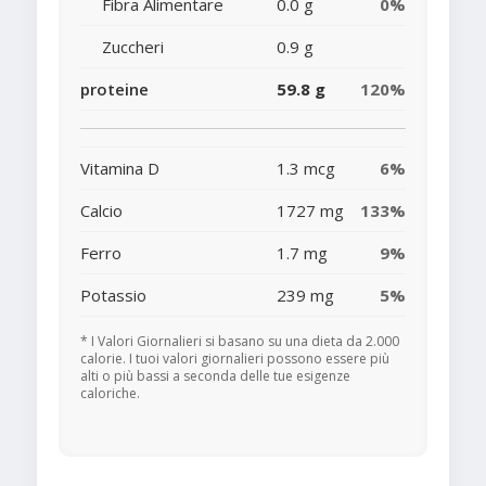
Fibra Alimentare
0.0 g
0%
Zuccheri
0.9 g
proteine
59.8 g
120%
Vitamina D
1.3 mcg
6%
Calcio
1727 mg
133%
Ferro
1.7 mg
9%
Potassio
239 mg
5%
* I Valori Giornalieri si basano su una dieta da 2.000
calorie. I tuoi valori giornalieri possono essere più
alti o più bassi a seconda delle tue esigenze
caloriche.