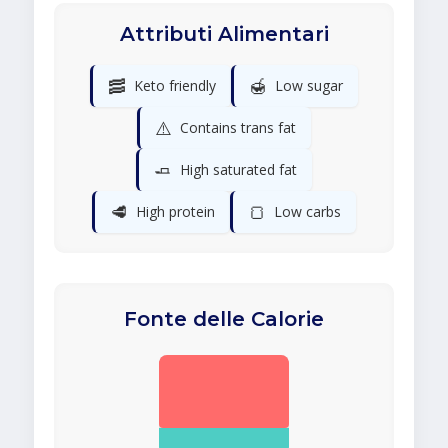
Attributi Alimentari
🥓
🍯
Keto friendly
Low sugar
⚠️
Contains trans fat
🧈
High saturated fat
🥩
🍞
High protein
Low carbs
Fonte delle Calorie