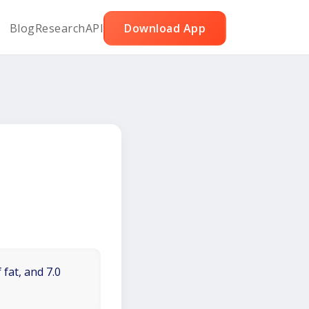
Blog
Research
API
Download App
 fat, and 7.0