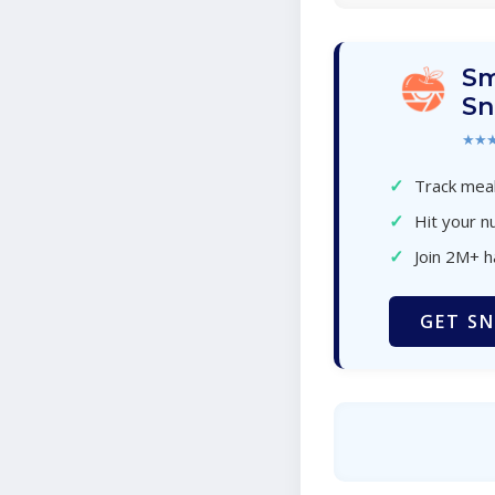
Sm
Sn
★★
✓
Track meal
✓
Hit your nu
✓
Join 2M+ 
GET SN