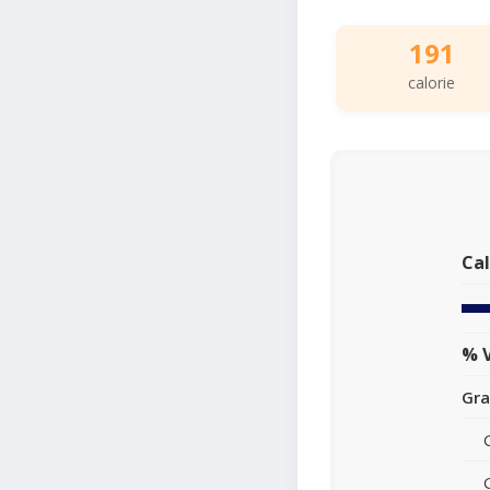
191
calorie
Cal
% V
Gra