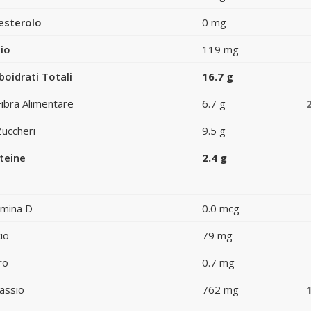
esterolo
0 mg
io
119 mg
boidrati Totali
16.7 g
Fibra Alimentare
6.7 g
Zuccheri
9.5 g
teine
2.4 g
amina D
0.0 mcg
io
79 mg
ro
0.7 mg
assio
762 mg