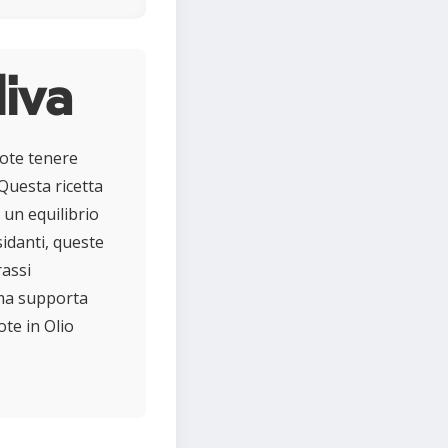
liva
rote tenere
 Questa ricetta
 un equilibrio
sidanti, queste
rassi
 ma supporta
ote in Olio