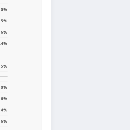
0%
5%
6%
24%
5%
0%
6%
4%
16%