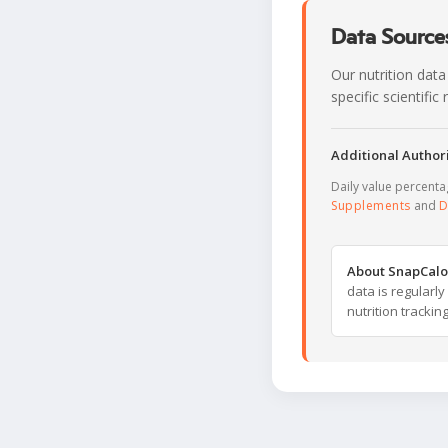
Data Sources
Our nutrition data
specific scientifi
Additional Authori
Daily value percent
Supplements
and
D
About SnapCalo
data is regularl
nutrition trackin