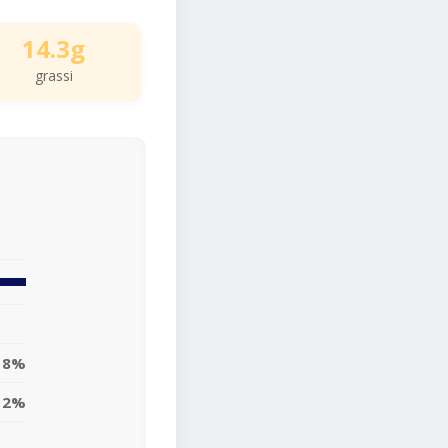
14.3g
grassi
18%
12%