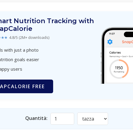
art Nutrition Tracking with
apCalorie
★★★
4.8/5 (2M+ downloads)
s with just a photo
trition goals easier
happy users
APCALORIE FREE
Quantità: