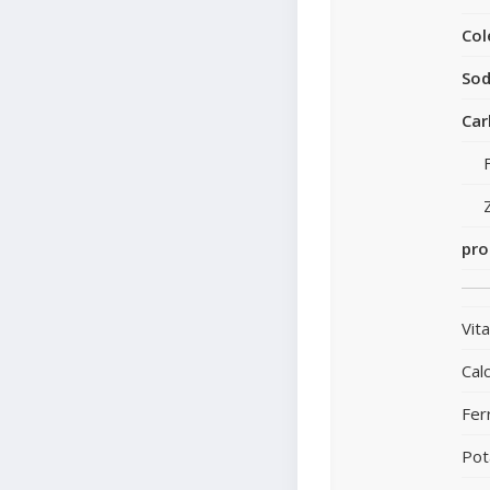
Col
Sod
Car
pro
Vit
Calc
Fer
Pot