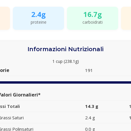
2.4g
16.7g
proteine
carboidrati
Informazioni Nutrizionali
1 cup (238.1g)
orie
191
alori Giornalieri*
ssi Totali
14.3 g
Grassi Saturi
2.4 g
Grassi Polinsaturi
0.0 g