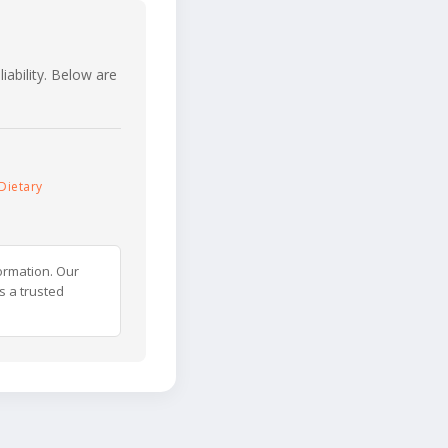
iability. Below are
Dietary
ormation. Our
s a trusted