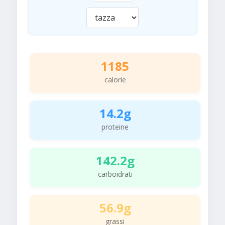
1185
calorie
14.2g
proteine
142.2g
carboidrati
56.9g
grassi