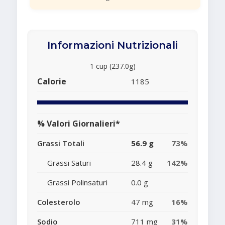
Informazioni Nutrizionali
1 cup (237.0g)
Calorie
1185
% Valori Giornalieri*
Grassi Totali
56.9 g
73%
Grassi Saturi
28.4 g
142%
Grassi Polinsaturi
0.0 g
Colesterolo
47 mg
16%
Sodio
711 mg
31%