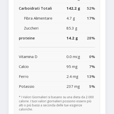
Carboidrati Totali
142.2 g
52%
Fibra Alimentare
4.7 g
17%
Zuccheri
85.3 g
proteine
14.2 g
28%
Vitamina D
0.0 mcg
0%
Calcio
95 mg
7%
Ferro
2.4 mg
13%
Potassio
237 mg
5%
* I Valori Giornalieri si basano su una dieta da 2.000
calorie. I tuoi valori giornalieri possono essere più
alti o più bassi a seconda delle tue esigenze
caloriche.