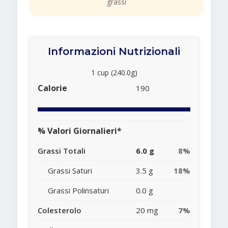
grassi
Informazioni Nutrizionali
1 cup (240.0g)
Calorie
190
% Valori Giornalieri*
Grassi Totali
6.0 g
8%
Grassi Saturi
3.5 g
18%
Grassi Polinsaturi
0.0 g
Colesterolo
20 mg
7%