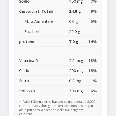
Sodio
150 mg
7%
Carboidrati Totali
24.0 g
9%
Fibra Alimentare
0.0 g
0%
Zuccheri
22.0 g
proteine
7.0 g
14%
Vitamina D
2.5 mcg
13%
Calcio
200 mg
15%
Ferro
0.2 mg
1%
Potassio
300 mg
6%
* I Valori Giornalieri si basano su una dieta da 2.000
calorie. I tuoi valori giornalieri possono essere più
alti o più bassi a seconda delle tue esigenze
caloriche.