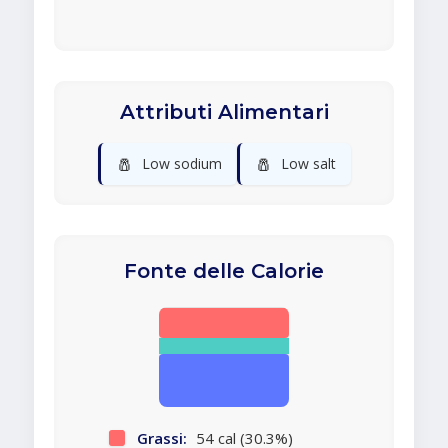
Attributi Alimentari
🧂
🧂
Low sodium
Low salt
Fonte delle Calorie
Grassi:
54 cal (30.3%)