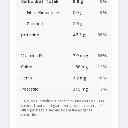
Carboidrati Totali
0.0 g
0%
Fibra Alimentare
0.0 g
0%
Zuccheri
0.0 g
proteine
47.3 g
95%
Vitamina D
7.9 mcg
39%
Calcio
158 mg
12%
Ferro
3.2 mg
18%
Potassio
315 mg
7%
* I Valori Giornalieri si basano su una dieta da 2.000
calorie. I tuoi valori giornalieri possono essere più
alti o più bassi a seconda delle tue esigenze
caloriche.