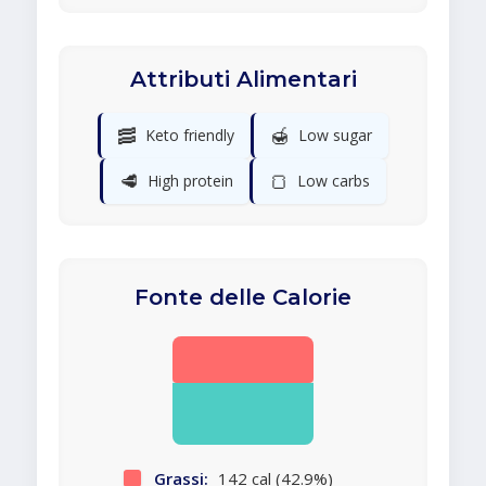
Attributi Alimentari
🥓
🍯
Keto friendly
Low sugar
🥩
🍞
High protein
Low carbs
Fonte delle Calorie
Grassi:
142 cal (42.9%)