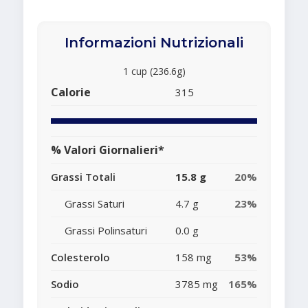
Informazioni Nutrizionali
1 cup (236.6g)
Calorie
315
% Valori Giornalieri*
Grassi Totali
15.8 g
20%
Grassi Saturi
4.7 g
23%
Grassi Polinsaturi
0.0 g
Colesterolo
158 mg
53%
Sodio
3785 mg
165%