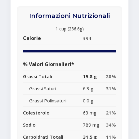
Informazioni Nutrizionali
1 cup (236.6g)
Calorie
394
% Valori Giornalieri*
Grassi Totali
15.8 g
20%
Grassi Saturi
6.3 g
31%
Grassi Polinsaturi
0.0 g
Colesterolo
63 mg
21%
Sodio
789 mg
34%
Carboidrati Totali
31.5 g
11%