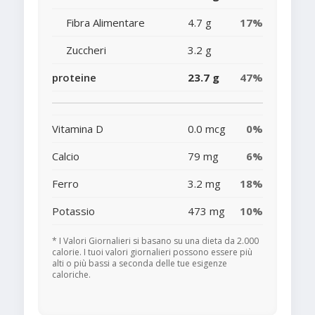
Fibra Alimentare
4.7 g
17%
Zuccheri
3.2 g
proteine
23.7 g
47%
Vitamina D
0.0 mcg
0%
Calcio
79 mg
6%
Ferro
3.2 mg
18%
Potassio
473 mg
10%
* I Valori Giornalieri si basano su una dieta da 2.000
calorie. I tuoi valori giornalieri possono essere più
alti o più bassi a seconda delle tue esigenze
caloriche.