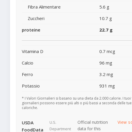
Fibra Alimentare
5.6 g
Zuccheri
10.7 g
proteine
22.7 g
Vitamina D
0.7 mcg
Calcio
96 mg
Ferro
3.2 mg
Potassio
931 mg
* I Valori Giornalieri si basano su una dieta da 2.000 calorie. I tuoi 
giornalieri possono essere più alti o più bassi a seconda delle tu
caloriche.
Official nutrition
View s
USDA
U.S.
data for this
Department
FoodData