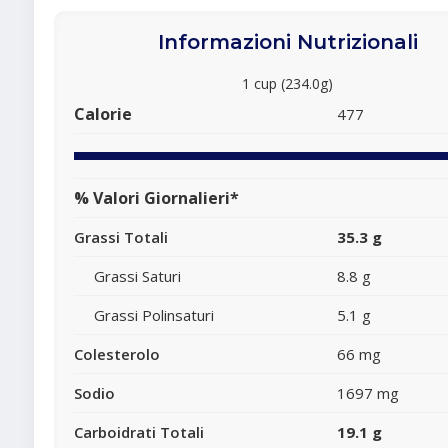
Informazioni Nutrizionali
1 cup (234.0g)
Calorie
477
% Valori Giornalieri*
Grassi Totali
35.3 g
Grassi Saturi
8.8 g
Grassi Polinsaturi
5.1 g
Colesterolo
66 mg
Sodio
1697 mg
Carboidrati Totali
19.1 g