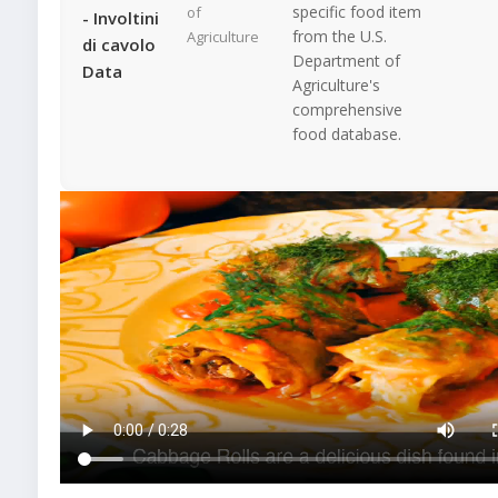
specific food item
of
- Involtini
from the U.S.
Agriculture
di cavolo
Department of
Data
Agriculture's
comprehensive
food database.