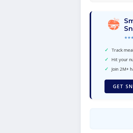
Sm
Sn
★★
✓
Track meal
✓
Hit your nu
✓
Join 2M+ 
GET SN