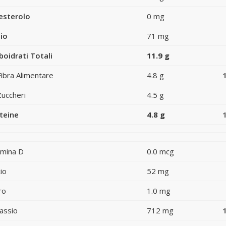
esterolo
0 mg
io
71 mg
boidrati Totali
11.9 g
Fibra Alimentare
4.8 g
Zuccheri
4.5 g
teine
4.8 g
amina D
0.0 mcg
io
52 mg
ro
1.0 mg
assio
712 mg