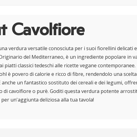
 Cavolfiore
na verdura versatile conosciuta per i suoi fiorellini delicati e
Originario del Mediterraneo, è un ingrediente popolare in va
ai piatti classici tedeschi alle ricette vegane contemporanee.
ohl è povero di calorie e ricco di fibre, rendendolo una scelt
È anche un fantastico sostituto dei cereali e dei legumi, off
o di cavolfiore o purè. Goditi questa verdura potente arrostit
 per un'aggiunta deliziosa alla tua tavola!