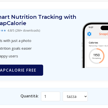
art Nutrition Tracking with
apCalorie
★★★
4.8/5 (2M+ downloads)
s with just a photo
trition goals easier
happy users
APCALORIE FREE
Quantità: