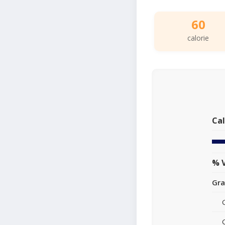
60
calorie
Cal
% V
Gra