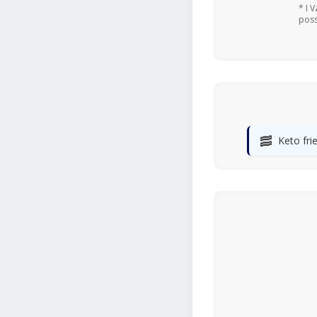
* I 
poss
🥓
Keto fri