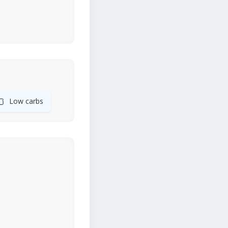
🍞
Low carbs