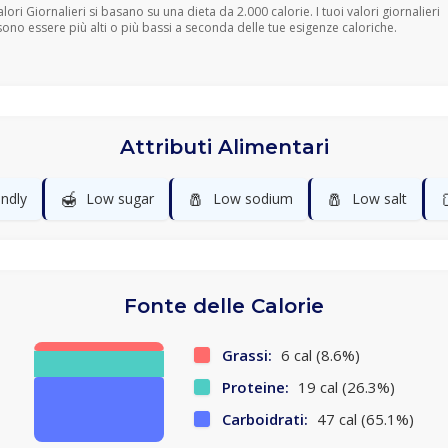
Valori Giornalieri si basano su una dieta da 2.000 calorie. I tuoi valori giornalieri
ono essere più alti o più bassi a seconda delle tue esigenze caloriche.
Attributi Alimentari
🍯
🧂
🧂
endly
Low sugar
Low sodium
Low salt
Fonte delle Calorie
Grassi:
6 cal (8.6%)
Proteine:
19 cal (26.3%)
Carboidrati:
47 cal (65.1%)