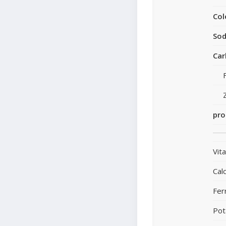
Col
Sod
Car
pro
Vit
Calc
Fer
Pot