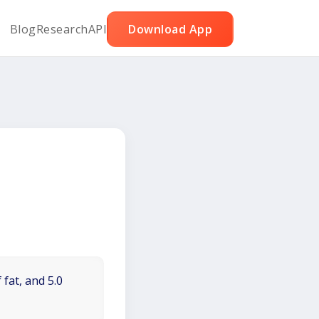
Blog
Research
API
Download App
 fat, and 5.0