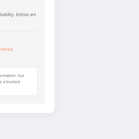
iability. Below are
Dietary
ormation. Our
s a trusted