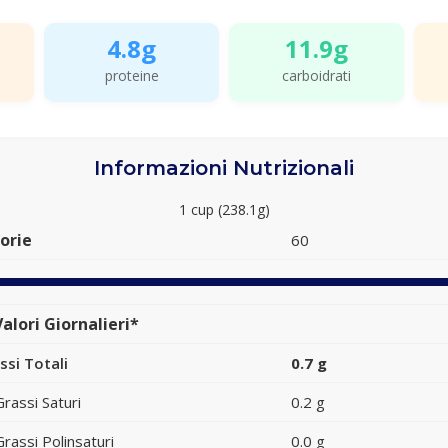
4.8g
11.9g
proteine
carboidrati
Informazioni Nutrizionali
1 cup (238.1g)
orie
60
alori Giornalieri*
ssi Totali
0.7 g
Grassi Saturi
0.2 g
Grassi Polinsaturi
0.0 g