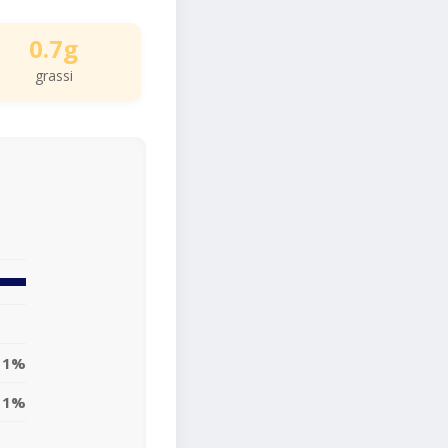
0.7g
grassi
1%
1%