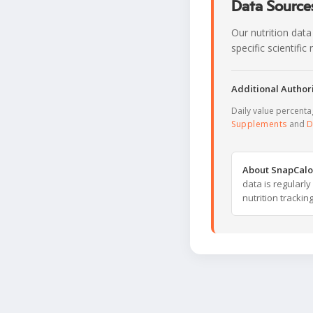
Data Sources
Our nutrition data
specific scientifi
Additional Authori
Daily value percent
Supplements
and
D
About SnapCalo
data is regularl
nutrition trackin