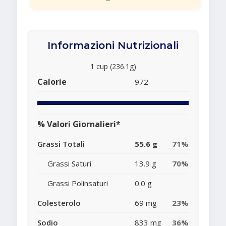
Informazioni Nutrizionali
1 cup (236.1g)
Calorie
972
% Valori Giornalieri*
Grassi Totali
55.6 g
71%
Grassi Saturi
13.9 g
70%
Grassi Polinsaturi
0.0 g
Colesterolo
69 mg
23%
Sodio
833 mg
36%