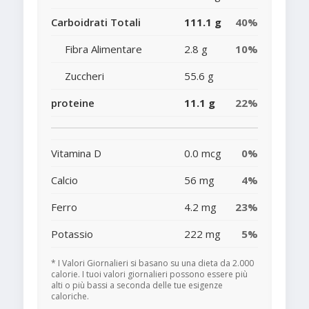
Carboidrati Totali
111.1 g
40%
Fibra Alimentare
2.8 g
10%
Zuccheri
55.6 g
proteine
11.1 g
22%
Vitamina D
0.0 mcg
0%
Calcio
56 mg
4%
Ferro
4.2 mg
23%
Potassio
222 mg
5%
* I Valori Giornalieri si basano su una dieta da 2.000
calorie. I tuoi valori giornalieri possono essere più
alti o più bassi a seconda delle tue esigenze
caloriche.