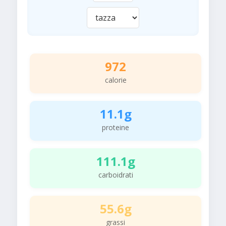
972
calorie
11.1g
proteine
111.1g
carboidrati
55.6g
grassi