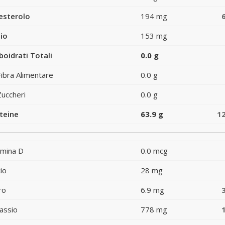
esterolo
194 mg
io
153 mg
boidrati Totali
0.0 g
Fibra Alimentare
0.0 g
Zuccheri
0.0 g
teine
63.9 g
1
amina D
0.0 mcg
io
28 mg
ro
6.9 mg
assio
778 mg