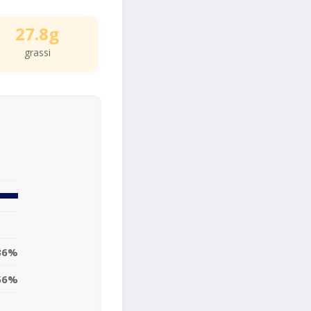
27.8g
grassi
36%
56%