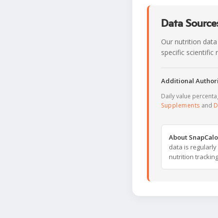
Data Sources
Our nutrition data
specific scientifi
Additional Authori
Daily value percent
Supplements
and
D
About SnapCalo
data is regularl
nutrition trackin