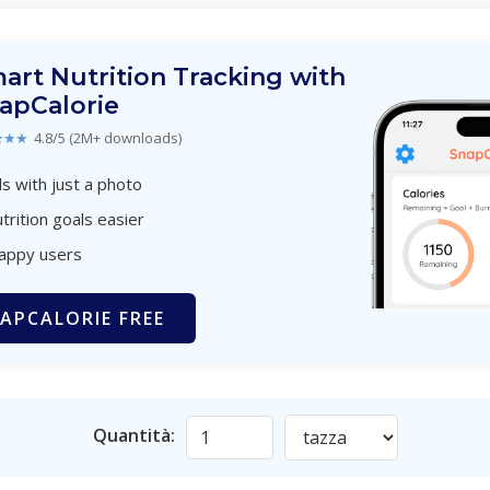
art Nutrition Tracking with
apCalorie
★★★
4.8/5 (2M+ downloads)
s with just a photo
trition goals easier
happy users
APCALORIE FREE
Quantità: