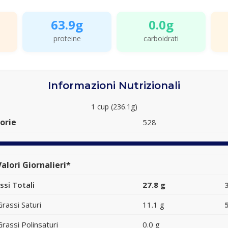
63.9g
0.0g
proteine
carboidrati
Informazioni Nutrizionali
1 cup (236.1g)
orie
528
alori Giornalieri*
ssi Totali
27.8 g
Grassi Saturi
11.1 g
Grassi Polinsaturi
0.0 g