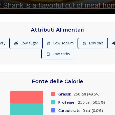
Attributi Alimentari
🍯
🧂
🧂

ndly
Low sugar
Low sodium
Low salt
🍞
Low carbs
Fonte delle Calorie
Grassi:
250 cal (49.5%)
Proteine:
255 cal (50.5%)
Carboidrati:
0 cal (0.0%)