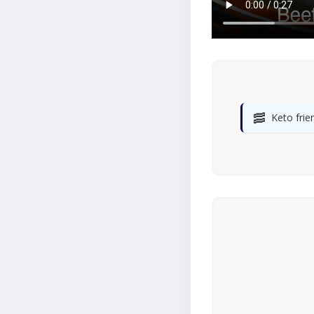
🥓
Keto frie