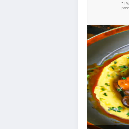
* I 
poss