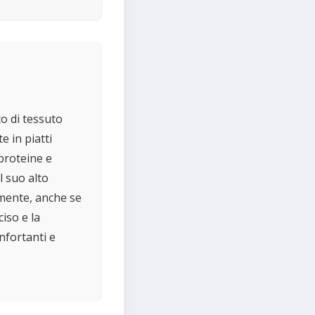
co di tessuto
e in piatti
 proteine e
l suo alto
amente, anche se
ciso e la
onfortanti e