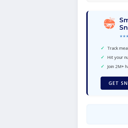
Sm
Sn
★★
✓
Track meal
✓
Hit your nu
✓
Join 2M+ 
GET SN