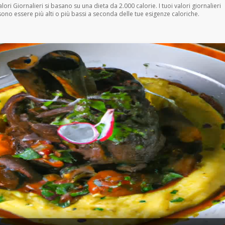
Valori Giornalieri si basano su una dieta da 2.000 calorie. I tuoi valori giornalieri
ono essere più alti o più bassi a seconda delle tue esigenze caloriche.