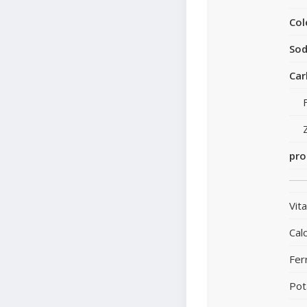
Col
Sod
Car
pro
Vit
Calc
Fer
Pot