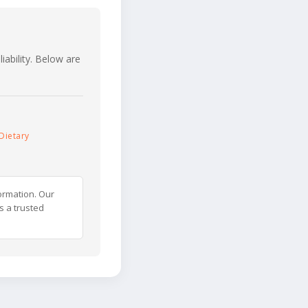
iability. Below are
Dietary
ormation. Our
s a trusted