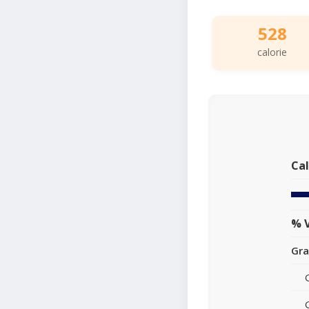
528
calorie
Cal
% V
Gra