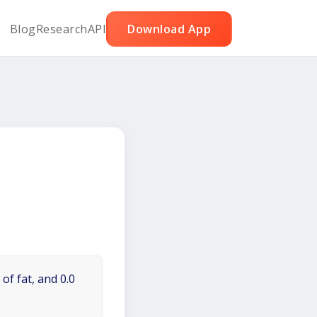
Blog
Research
API
Download App
of fat, and 0.0