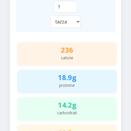
236
calorie
18.9g
proteine
14.2g
carboidrati