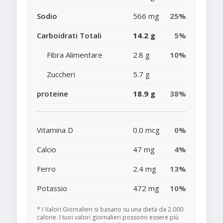
Sodio
566 mg
25%
Carboidrati Totali
14.2 g
5%
Fibra Alimentare
2.8 g
10%
Zuccheri
5.7 g
proteine
18.9 g
38%
Vitamina D
0.0 mcg
0%
Calcio
47 mg
4%
Ferro
2.4 mg
13%
Potassio
472 mg
10%
* I Valori Giornalieri si basano su una dieta da 2.000
calorie. I tuoi valori giornalieri possono essere più