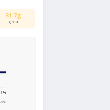
31.7g
grassi
41%
40%