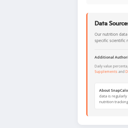
Data Sources
Our nutrition data
specific scientifi
Additional Authori
Daily value percent
Supplements
and
D
About SnapCalo
data is regularl
nutrition trackin