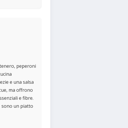
 tenero, peperoni
cucina
pezie e una salsa
cue, ma offrono
enziali e fibre.
s sono un piatto