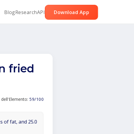
Blog
Research
API
Download App
n fried
 dell'Elemento:
59/100
 of fat, and 25.0