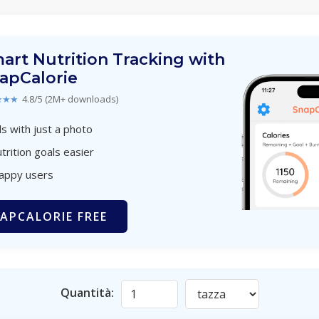
art Nutrition Tracking with
apCalorie
★★★
4.8/5 (2M+ downloads)
s with just a photo
trition goals easier
happy users
APCALORIE FREE
Quantità: