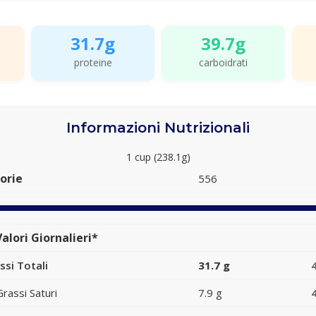
31.7g
39.7g
proteine
carboidrati
Informazioni Nutrizionali
1 cup (238.1g)
orie
556
alori Giornalieri*
ssi Totali
31.7 g
Grassi Saturi
7.9 g