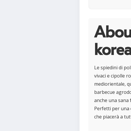
About
korea
Le spiedini di p
vivaci e cipolle r
mediorientale, qu
barbecue agrodo
anche una sana f
Perfetti per una
che piacerà a tutt