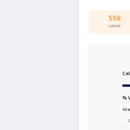
556
calorie
Cal
% V
Gra