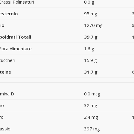
Grassi Polinsaturi
0.0 g
esterolo
95 mg
io
1270 mg
boidrati Totali
39.7 g
Fibra Alimentare
1.6 g
Zuccheri
15.9 g
teine
31.7 g
amina D
0.0 mcg
io
32 mg
ro
2.4 mg
assio
397 mg