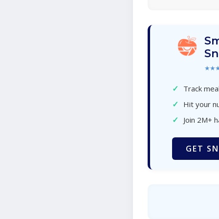
Sm
Sn
★★
✓
Track meal
✓
Hit your nu
✓
Join 2M+ 
GET SN