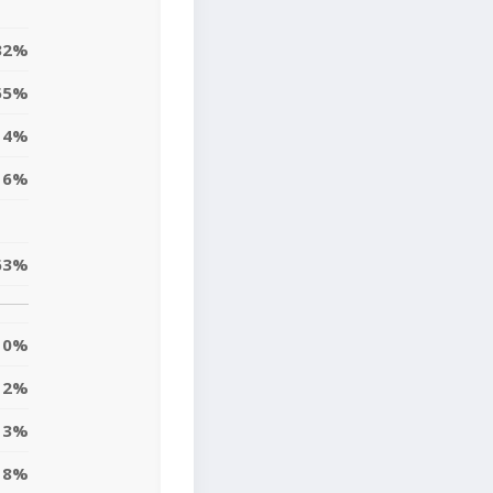
32%
55%
14%
6%
63%
0%
2%
13%
8%