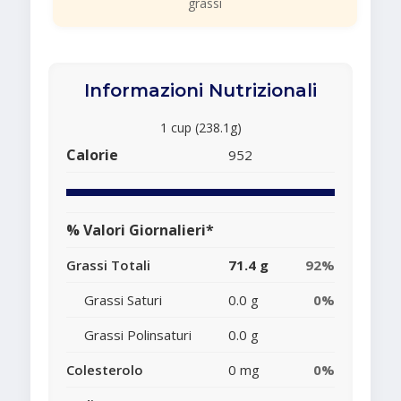
grassi
Informazioni Nutrizionali
1 cup (238.1g)
Calorie
952
% Valori Giornalieri*
Grassi Totali
71.4 g
92%
Grassi Saturi
0.0 g
0%
Grassi Polinsaturi
0.0 g
Colesterolo
0 mg
0%