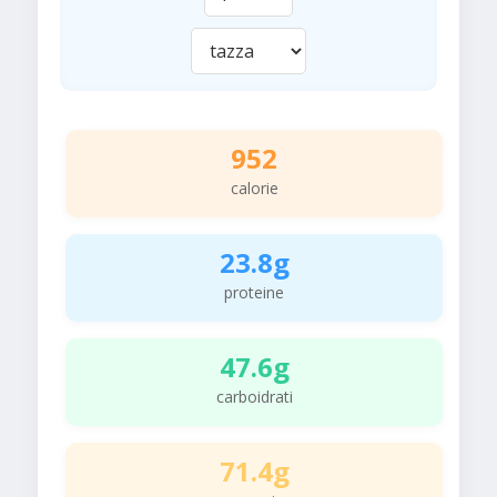
952
calorie
23.8g
proteine
47.6g
carboidrati
71.4g