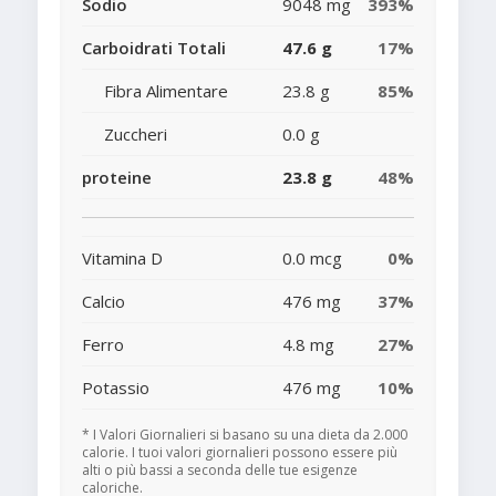
Sodio
9048 mg
393%
Carboidrati Totali
47.6 g
17%
Fibra Alimentare
23.8 g
85%
Zuccheri
0.0 g
proteine
23.8 g
48%
Vitamina D
0.0 mcg
0%
Calcio
476 mg
37%
Ferro
4.8 mg
27%
Potassio
476 mg
10%
* I Valori Giornalieri si basano su una dieta da 2.000
calorie. I tuoi valori giornalieri possono essere più
alti o più bassi a seconda delle tue esigenze
caloriche.