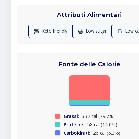
Attributi Alimentari
🥓
🍯
🍞
Keto friendly
Low sugar
Low ca
Fonte delle Calorie
Grassi:
332 cal (79.7%)
Proteine:
58 cal (14.0%)
Carboidrati:
26 cal (6.3%)