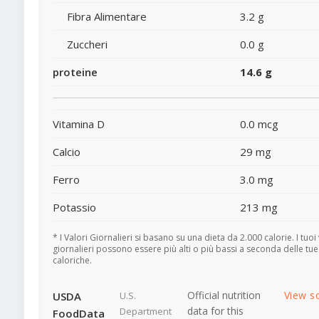
Fibra Alimentare
3.2 g
Zuccheri
0.0 g
proteine
14.6 g
Vitamina D
0.0 mcg
Calcio
29 mg
Ferro
3.0 mg
Potassio
213 mg
* I Valori Giornalieri si basano su una dieta da 2.000 calorie. I tuoi 
giornalieri possono essere più alti o più bassi a seconda delle tu
caloriche.
Official nutrition
View s
USDA
U.S.
data for this
Department
FoodData