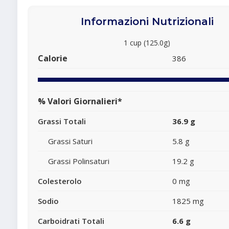
Informazioni Nutrizionali
1 cup (125.0g)
Calorie
386
% Valori Giornalieri*
Grassi Totali
36.9 g
Grassi Saturi
5.8 g
Grassi Polinsaturi
19.2 g
Colesterolo
0 mg
Sodio
1825 mg
Carboidrati Totali
6.6 g