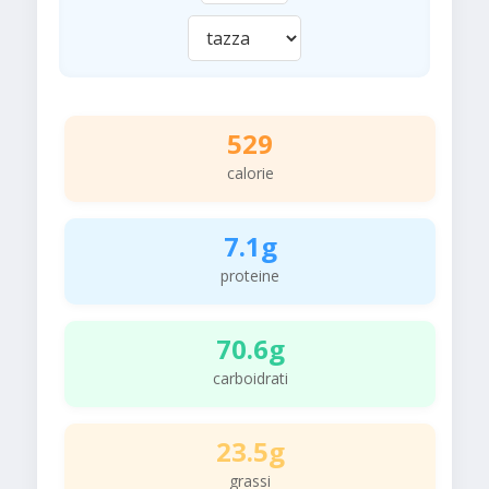
529
calorie
7.1g
proteine
70.6g
carboidrati
23.5g
grassi