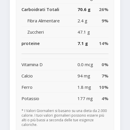
Carboidrati Totali
70.6 g
26%
Fibra Alimentare
2.4 g
9%
Zuccheri
47.1 g
proteine
7.1 g
14%
Vitamina D
0.0 mcg
0%
Calcio
94 mg
7%
Ferro
1.8 mg
10%
Potassio
177 mg
4%
* I Valori Giornalieri si basano su una dieta da 2.000
calorie. I tuoi valori giornalieri possono essere più
alti o più bassi a seconda delle tue esigenze
caloriche.