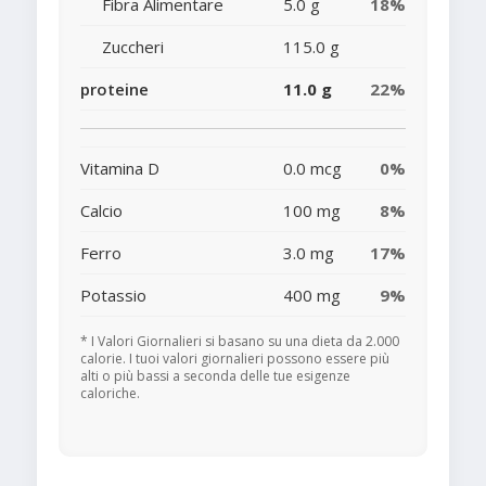
Fibra Alimentare
5.0 g
18%
Zuccheri
115.0 g
proteine
11.0 g
22%
Vitamina D
0.0 mcg
0%
Calcio
100 mg
8%
Ferro
3.0 mg
17%
Potassio
400 mg
9%
* I Valori Giornalieri si basano su una dieta da 2.000
calorie. I tuoi valori giornalieri possono essere più
alti o più bassi a seconda delle tue esigenze
caloriche.