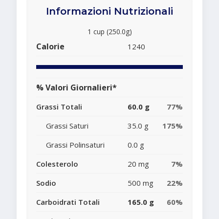
Informazioni Nutrizionali
1 cup (250.0g)
Calorie
1240
% Valori Giornalieri*
Grassi Totali
60.0 g
77%
Grassi Saturi
35.0 g
175%
Grassi Polinsaturi
0.0 g
Colesterolo
20 mg
7%
Sodio
500 mg
22%
Carboidrati Totali
165.0 g
60%