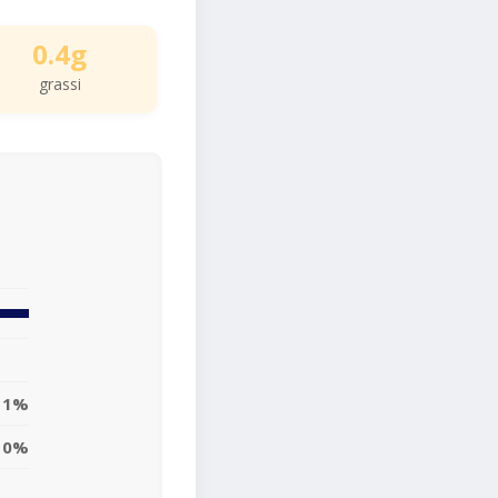
0.4g
grassi
1%
0%