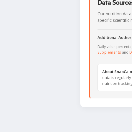
Data Sources
Our nutrition data
specific scientifi
Additional Authori
Daily value percent
Supplements
and
D
About SnapCalo
data is regularl
nutrition trackin