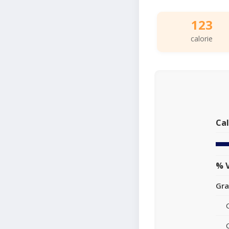
123
calorie
Cal
% V
Gra