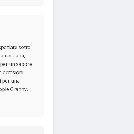
speziate sotto
d americana,
a per un sapore
e occasioni
i per una
Apple Granny,