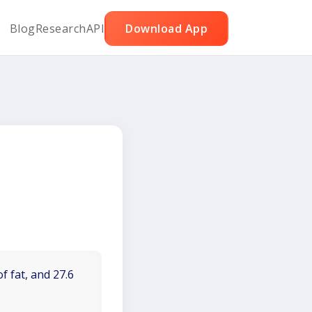
Blog
Research
API
Download App
f fat, and 27.6