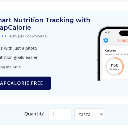
art Nutrition Tracking with
apCalorie
★★★
4.8/5 (2M+ downloads)
s with just a photo
trition goals easier
happy users
APCALORIE FREE
Quantità: