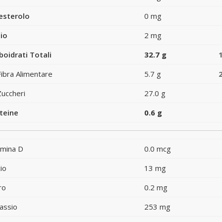
esterolo
0 mg
io
2 mg
boidrati Totali
32.7 g
Fibra Alimentare
5.7 g
Zuccheri
27.0 g
teine
0.6 g
amina D
0.0 mcg
io
13 mg
ro
0.2 mg
assio
253 mg