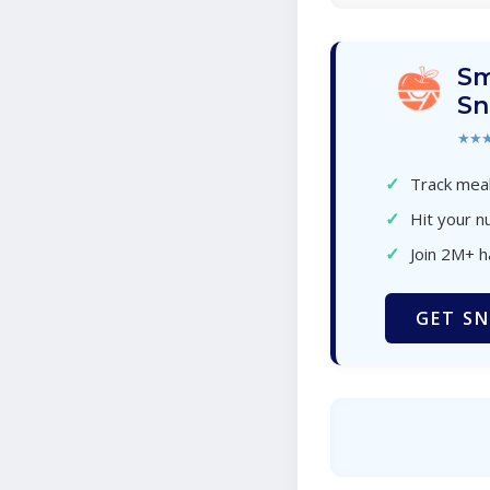
Sm
Sn
★★
✓
Track meal
✓
Hit your nu
✓
Join 2M+ 
GET SN