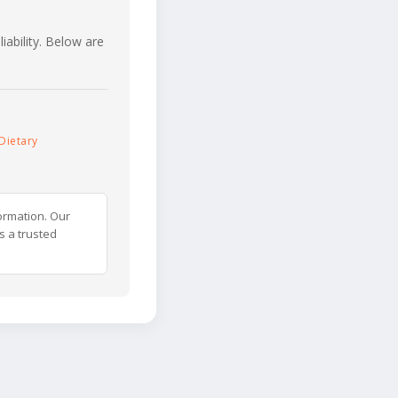
iability. Below are
Dietary
ormation. Our
s a trusted