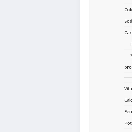
Col
Sod
Car
pro
Vit
Calc
Fer
Pot