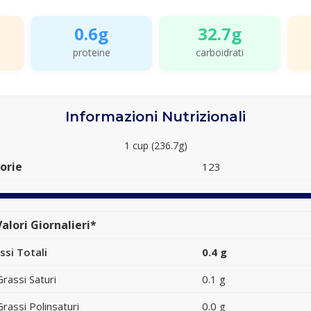
0.6g
32.7g
proteine
carboidrati
Informazioni Nutrizionali
1 cup (236.7g)
orie
123
alori Giornalieri*
ssi Totali
0.4 g
Grassi Saturi
0.1 g
Grassi Polinsaturi
0.0 g