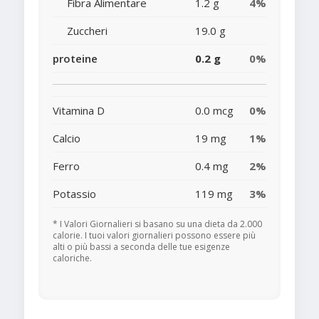
Fibra Alimentare
1.2 g
4%
Zuccheri
19.0 g
proteine
0.2 g
0%
Vitamina D
0.0 mcg
0%
Calcio
19 mg
1%
Ferro
0.4 mg
2%
Potassio
119 mg
3%
* I Valori Giornalieri si basano su una dieta da 2.000
calorie. I tuoi valori giornalieri possono essere più
alti o più bassi a seconda delle tue esigenze
caloriche.