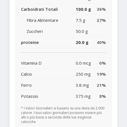
Carboidrati Totali
100.0 g
36%
Fibra Alimentare
7.5 g
27%
Zuccheri
50.0 g
proteine
20.0 g
40%
Vitamina D
0.0 mcg
0%
Calcio
250 mg
19%
Ferro
3.8 mg
21%
Potassio
375 mg
8%
* I Valori Giornalieri si basano su una dieta da 2.000
calorie. I tuoi valori giornalieri possono essere più
alti o più bassi a seconda delle tue esigenze
caloriche.