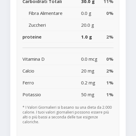
Carboidrati Totali
30.0 g
11%
Fibra Alimentare
0.0 g
0%
Zuccheri
20.0 g
proteine
1.0 g
2%
Vitamina D
0.0 mcg
0%
Calcio
20 mg
2%
Ferro
0.2 mg
1%
Potassio
50 mg
1%
* I Valori Giornalieri si basano su una dieta da 2.000
calorie. I tuoi valori giornalieri possono essere più
alti o più bassi a seconda delle tue esigenze
caloriche.