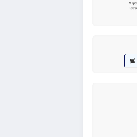
* प्र
आवश्य
🥓