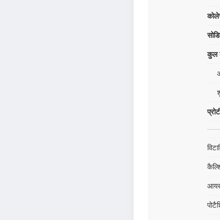
कोले
सोड
कुल क
श
प्रो
विटा
कैल्
आय
पोटै