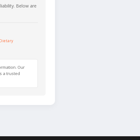
iability. Below are
Dietary
ormation. Our
s a trusted