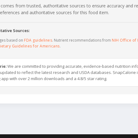
 comes from trusted, authoritative sources to ensure accuracy and rel
c references and authoritative sources for this food item.
tative Sources:
ages based on
FDA guidelines
. Nutrient recommendations from
NIH Office of 
ietary Guidelines for Americans
.
rie:
We are committed to providing accurate, evidence-based nutrition inf
y updated to reflect the latest research and USDA databases. SnapCalorie i
g app with over 2 million downloads and a 4.8/5 star rating.