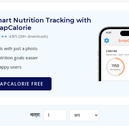
art Nutrition Tracking with
apCalorie
★★★
4.8/5 (2M+ downloads)
s with just a photo
trition goals easier
happy users
APCALORIE FREE
मात्रा: