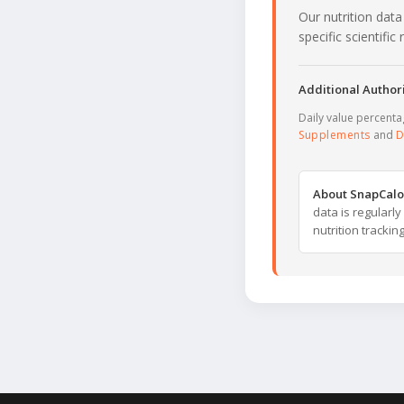
Our nutrition data
specific scientifi
Additional Authori
Daily value percent
Supplements
and
D
About SnapCalo
data is regularl
nutrition trackin