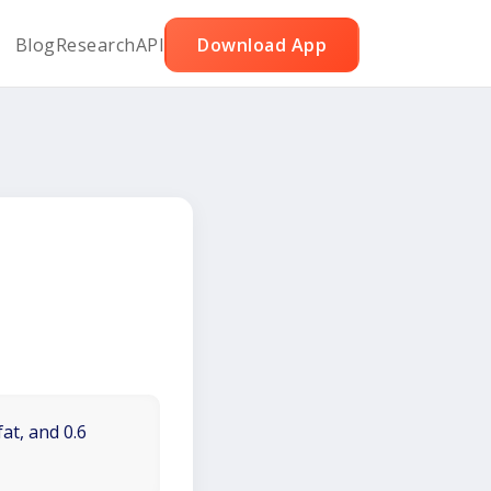
Blog
Research
API
Download App
at, and 0.6