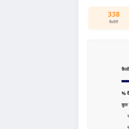
338
कैलोरी
कैलो
% द
कुल 
स
ब