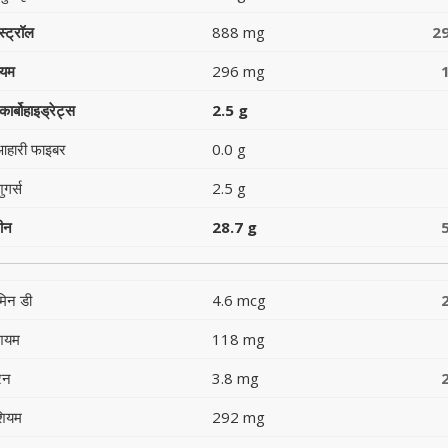
स्ट्रॉल
888 mg
2
ियम
296 mg
ार्बोहाइड्रेट्स
2.5 g
आहारी फाइबर
0.0 g
ुगर्स
2.5 g
टीन
28.7 g
मिन डी
4.6 mcg
शियम
118 mg
रन
3.8 mg
शियम
292 mg