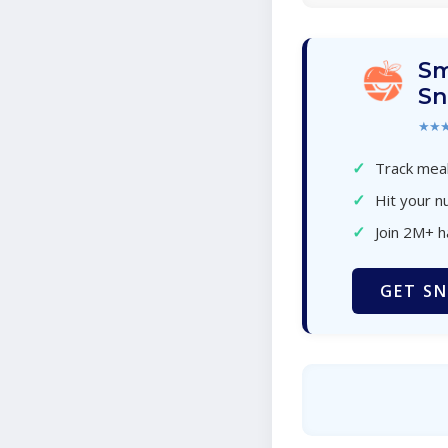
Sm
Sn
★★
✓
Track meal
✓
Hit your nu
✓
Join 2M+ 
GET SN