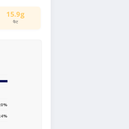
15.9g
फैट
20%
24%