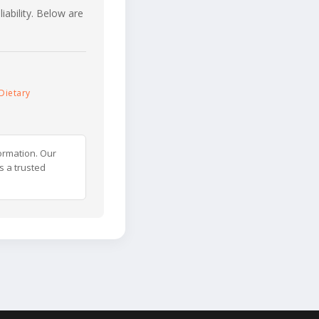
iability. Below are
Dietary
ormation. Our
s a trusted