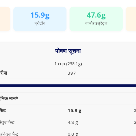
15.9g
47.6g
प्रोटीन
कार्बोहाइड्रेट्स
पोषण सूचना
1 cup (238.1g)
रीज़
397
ैनिक मान*
फैट
15.9 g
ंतृप्त फैट
4.8 g
हुविकृत फैट
0.0 g