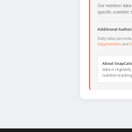
Our nutrition data
specific scientifi
Additional Authori
Daily value percent
Supplements
and
D
About SnapCalo
data is regularl
nutrition trackin