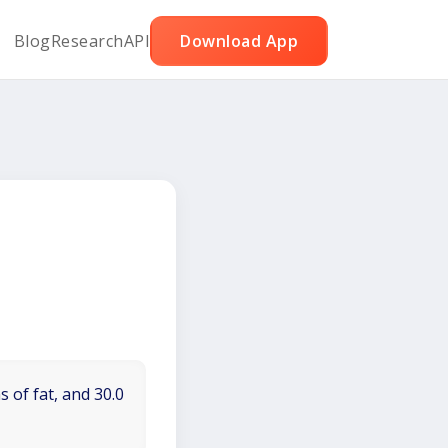
Blog
Research
API
Download App
 of fat, and 30.0