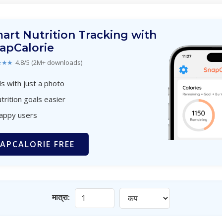
art Nutrition Tracking with
apCalorie
★★★
4.8/5 (2M+ downloads)
s with just a photo
trition goals easier
happy users
APCALORIE FREE
मात्रा: