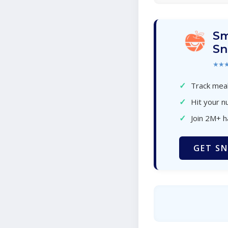
Sm
Sn
★★
✓
Track meal
✓
Hit your nu
✓
Join 2M+ 
GET SN