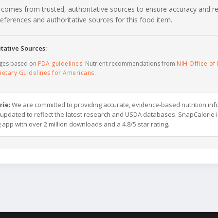
 comes from trusted, authoritative sources to ensure accuracy and rel
c references and authoritative sources for this food item.
tative Sources:
ages based on
FDA guidelines
. Nutrient recommendations from
NIH Office of 
ietary Guidelines for Americans
.
rie:
We are committed to providing accurate, evidence-based nutrition inf
y updated to reflect the latest research and USDA databases. SnapCalorie i
g app with over 2 million downloads and a 4.8/5 star rating.