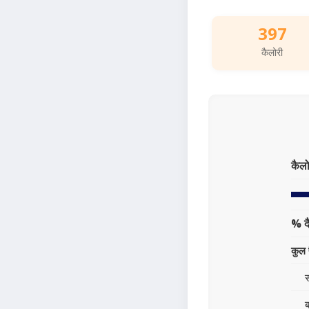
397
कैलोरी
कैलो
% द
कुल 
स
ब