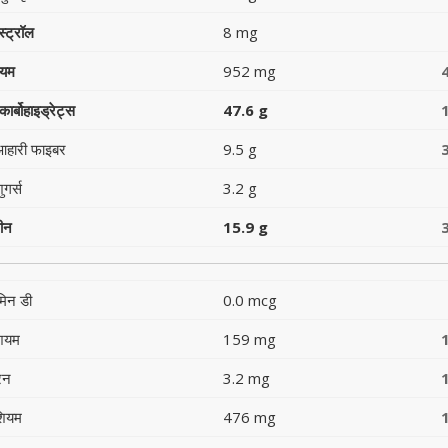
स्ट्रॉल
8 mg
ियम
952 mg
ार्बोहाइड्रेट्स
47.6 g
आहारी फाइबर
9.5 g
ुगर्स
3.2 g
टीन
15.9 g
मिन डी
0.0 mcg
शियम
159 mg
रन
3.2 mg
शियम
476 mg