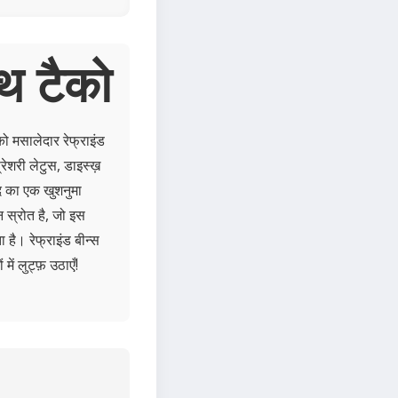
थ टैको
को मसालेदार रेफ्राइंड
्रेशरी लेटुस, डाइस्ख़
द का एक खुशनुमा
 स्रोत है, जो इस
 है। रेफ्राइंड बीन्स
ें लुट्फ़ उठाएँ!