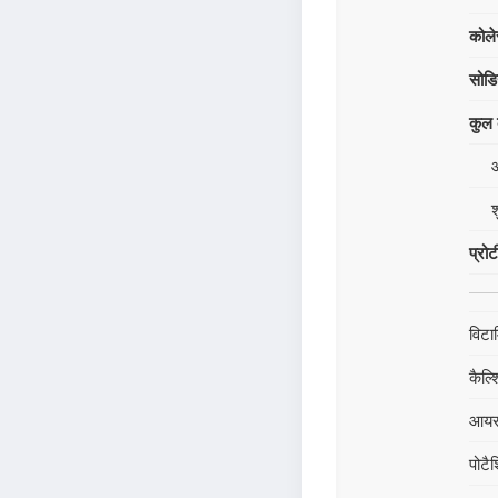
कोले
सोड
कुल क
श
प्रो
विटा
कैल्
आय
पोटै