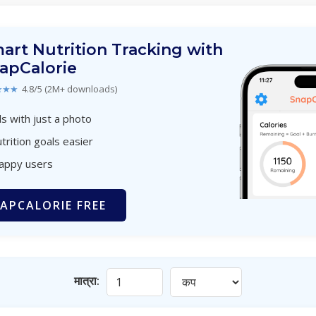
art Nutrition Tracking with
apCalorie
★★★
4.8/5 (2M+ downloads)
s with just a photo
trition goals easier
happy users
APCALORIE FREE
मात्रा: