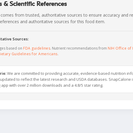
 & Scientific References
 comes from trusted, authoritative sources to ensure accuracy and rel
c references and authoritative sources for this food item.
tative Sources:
ages based on
FDA guidelines
. Nutrient recommendations from
NIH Office of 
ietary Guidelines for Americans
.
rie:
We are committed to providing accurate, evidence-based nutrition inf
y updated to reflect the latest research and USDA databases. SnapCalorie i
g app with over 2 million downloads and a 4.8/5 star rating.