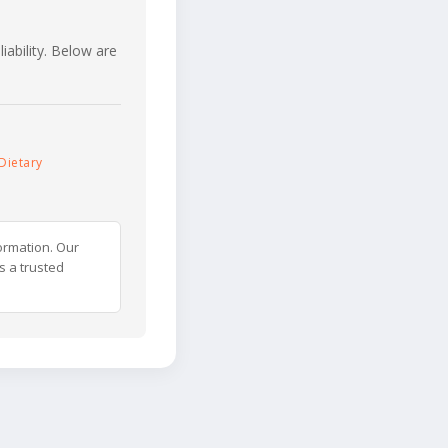
iability. Below are
Dietary
ormation. Our
s a trusted