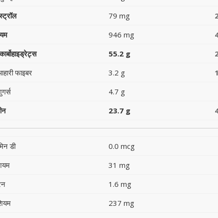
स्ट्रॉल
79 mg
ियम
946 mg
ार्बोहाइड्रेट्स
55.2 g
आहारी फाइबर
3.2 g
ुगर्स
4.7 g
टीन
23.7 g
मिन डी
0.0 mcg
शियम
31 mg
रन
1.6 mg
शियम
237 mg