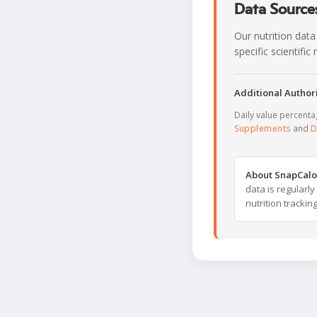
Data Sources
Our nutrition data
specific scientifi
Additional Authori
Daily value percent
Supplements
and
D
About SnapCalo
data is regularl
nutrition trackin