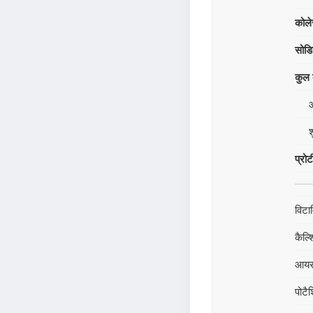
कोले
सोड
कुल क
श
प्रो
विटा
कैल्
आय
पोटै