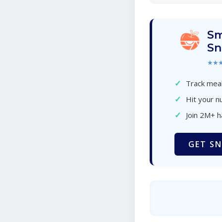
Sm
Sn
★★
✓
Track meal
✓
Hit your nu
✓
Join 2M+ 
GET SN