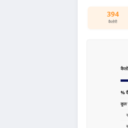
394
कैलोरी
कैलो
% द
कुल 
स
ब