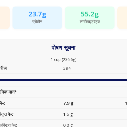
23.7g
55.2g
प्रोटीन
कार्बोहाइड्रेट्स
पोषण सूचना
1 cup (236.6g)
रीज़
394
ैनिक मान*
फैट
7.9 g
ंतृप्त फैट
1.6 g
हुविकृत फैट
0.0 g