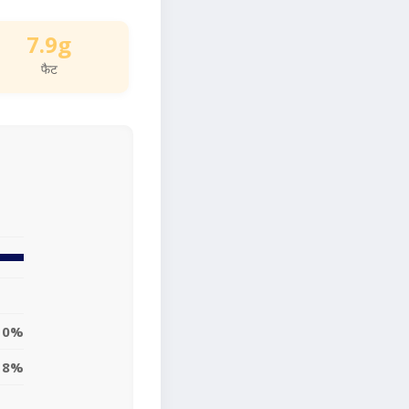
7.9g
फैट
10%
8%