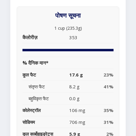
पोषण सूचना
1 cup (235.3g)
कैलोरीज़
353
% दैनिक मान*
कुल फैट
17.6 g
23%
संतृप्त फैट
8.2 g
41%
बहुविकृत फैट
0.0 g
कोलेस्ट्रॉल
106 mg
35%
सोडियम
706 mg
31%
कुल कार्बोहाइड्रेट्स
5.9 g
2%