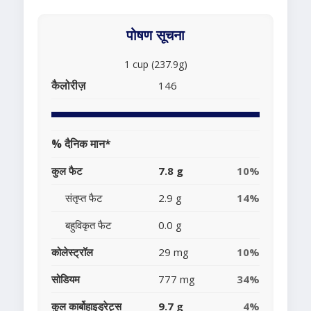
पोषण सूचना
1 cup (237.9g)
कैलोरीज़
146
% दैनिक मान*
कुल फैट
7.8 g
10%
संतृप्त फैट
2.9 g
14%
बहुविकृत फैट
0.0 g
कोलेस्ट्रॉल
29 mg
10%
सोडियम
777 mg
34%
कुल कार्बोहाइड्रेट्स
9.7 g
4%