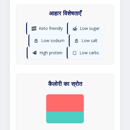
आहार विशेषताएँ
🥓
🍯
Keto friendly
Low sugar
🧂
🧂
Low sodium
Low salt
🥩
🍞
High protein
Low carbs
कैलोरी का स्रोत