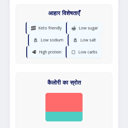
आहार विशेषताएँ
🥓
🍯
Keto friendly
Low sugar
🧂
🧂
Low sodium
Low salt
🥩
🍞
High protein
Low carbs
कैलोरी का स्रोत