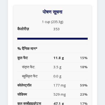
पोषण सूचना
1 cup (235.3g)
कैलोरीज़
353
% दैनिक मान*
कुल फैट
11.8 g
15%
संतृप्त फैट
3.5 g
18%
बहुविकृत फैट
0.0 g
कोलेस्ट्रॉल
177 mg
59%
सोडियम
529 mg
23%
कुल कार्बोहाइड्रेट्स
47.1 g
17%