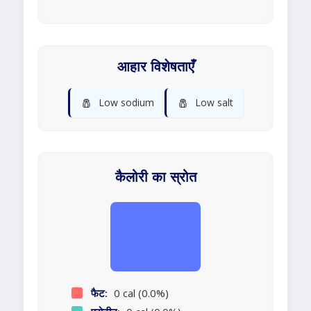
आहार विशेषताएँ
🧂
🧂
Low sodium
Low salt
कैलोरी का स्रोत
फैट:
0 cal (0.0%)