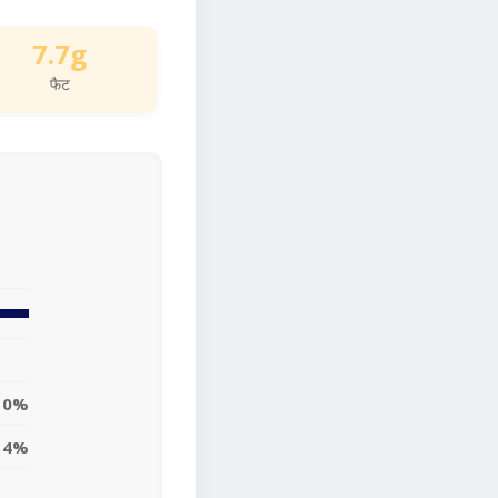
7.7g
फैट
10%
14%