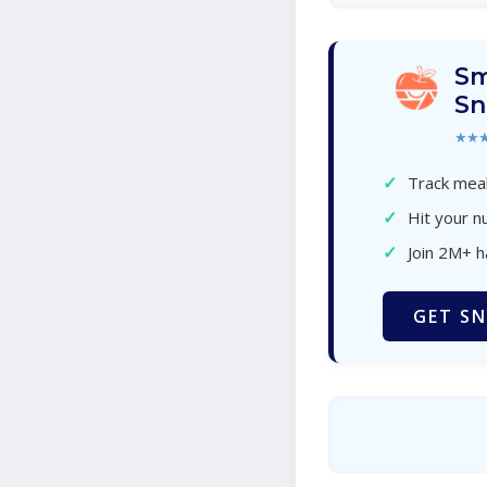
Sm
Sn
★★
✓
Track meal
✓
Hit your nu
✓
Join 2M+ 
GET SN