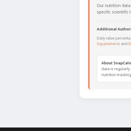
Our nutrition data
specific scientifi
Additional Authori
Daily value percent
Supplements
and
D
About SnapCalo
data is regularl
nutrition trackin