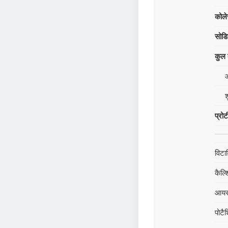
कोले
सोड
कुल क
श
प्रो
विटा
कैल्
आय
पोटै