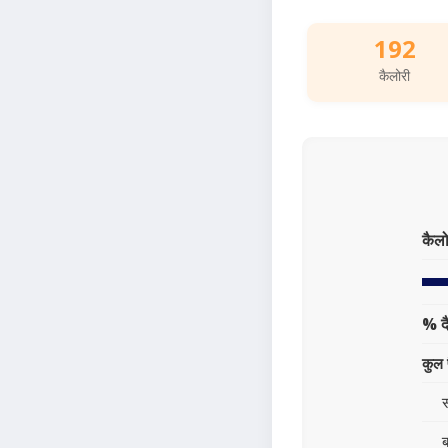
192
कैलोरी
कैलो
% द
कुल 
स
ब