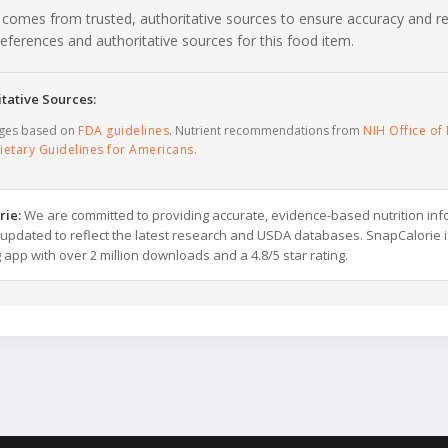
 comes from trusted, authoritative sources to ensure accuracy and rel
c references and authoritative sources for this food item.
tative Sources:
ages based on
FDA guidelines
. Nutrient recommendations from
NIH Office of 
ietary Guidelines for Americans
.
rie:
We are committed to providing accurate, evidence-based nutrition inf
y updated to reflect the latest research and USDA databases. SnapCalorie i
g app with over 2 million downloads and a 4.8/5 star rating.