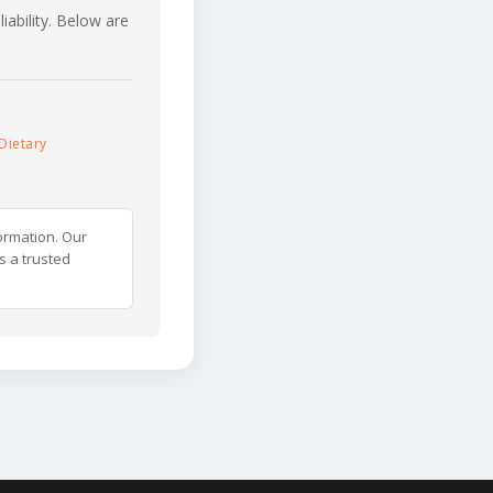
iability. Below are
Dietary
ormation. Our
s a trusted