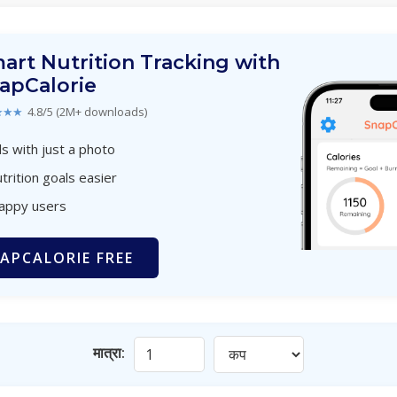
art Nutrition Tracking with
apCalorie
★★★
4.8/5 (2M+ downloads)
s with just a photo
trition goals easier
happy users
APCALORIE FREE
मात्रा: