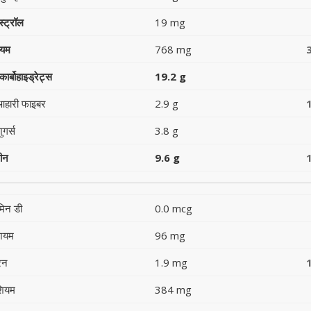
स्ट्रॉल
19 mg
ियम
768 mg
ार्बोहाइड्रेट्स
19.2 g
आहारी फाइबर
2.9 g
ुगर्स
3.8 g
टीन
9.6 g
मिन डी
0.0 mcg
शियम
96 mg
रन
1.9 mg
शियम
384 mg