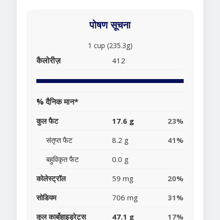
पोषण सूचना
1 cup (235.3g)
कैलोरीज़
412
% दैनिक मान*
कुल फैट
17.6 g
23%
संतृप्त फैट
8.2 g
41%
बहुविकृत फैट
0.0 g
कोलेस्ट्रॉल
59 mg
20%
सोडियम
706 mg
31%
कुल कार्बोहाइड्रेट्स
47.1 g
17%