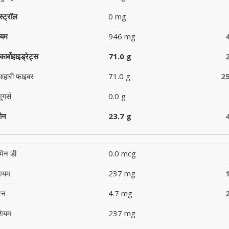
स्ट्रॉल
0 mg
ियम
946 mg
ार्बोहाइड्रेट्स
71.0 g
आहारी फाइबर
71.0 g
2
ुगर्स
0.0 g
टीन
23.7 g
मिन डी
0.0 mcg
शियम
237 mg
रन
4.7 mg
शियम
237 mg