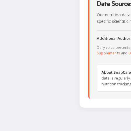
Data Sources
Our nutrition data
specific scientifi
Additional Authori
Daily value percent
Supplements
and
D
About SnapCalo
data is regularl
nutrition trackin