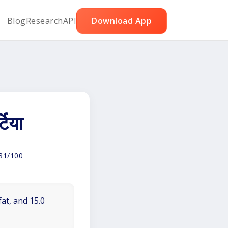
Blog
Research
API
Download App
टिया
81/100
fat, and 15.0