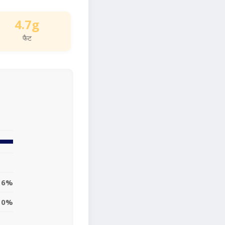
4.7g
फैट
6%
0%