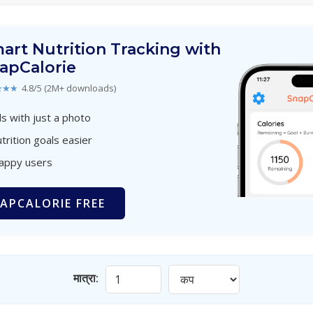
art Nutrition Tracking with
apCalorie
★★★
4.8/5 (2M+ downloads)
s with just a photo
trition goals easier
happy users
APCALORIE FREE
मात्रा: