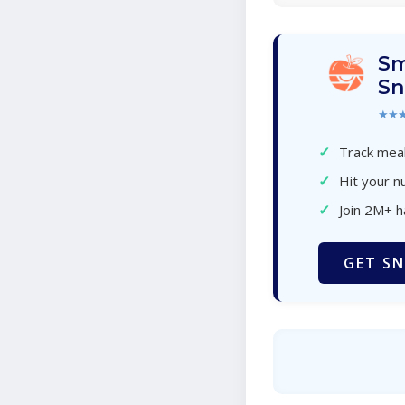
Sm
Sn
★★
✓
Track meal
✓
Hit your nu
✓
Join 2M+ 
GET SN