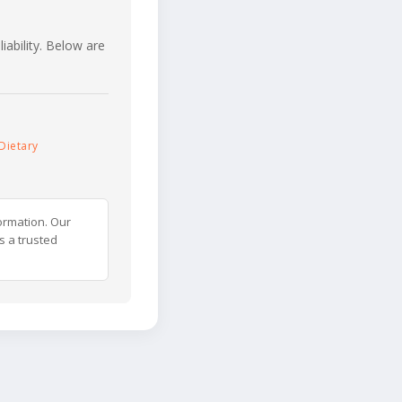
iability. Below are
Dietary
ormation. Our
s a trusted