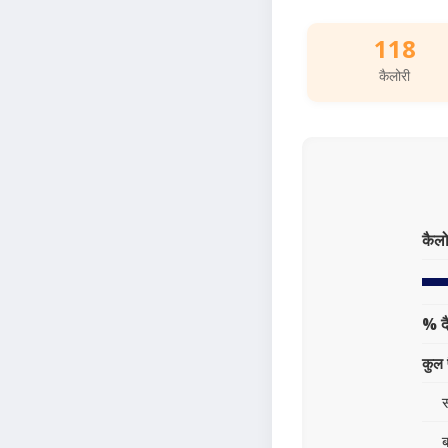
118
कैलोरी
कैलो
% द
कुल 
स
ब