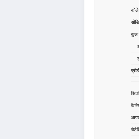
कोले
सोड
कुल क
श
प्रो
विटा
कैल्
आय
पोटै