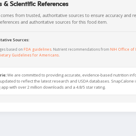
 & Scientific References
 comes from trusted, authoritative sources to ensure accuracy and rel
c references and authoritative sources for this food item.
tative Sources:
ages based on
FDA guidelines
. Nutrient recommendations from
NIH Office of 
ietary Guidelines for Americans
.
rie:
We are committed to providing accurate, evidence-based nutrition inf
y updated to reflect the latest research and USDA databases. SnapCalorie i
g app with over 2 million downloads and a 4.8/5 star rating.