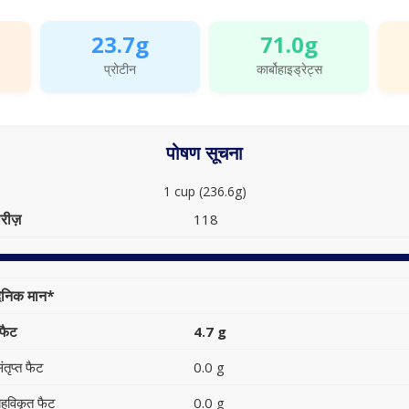
23.7g
71.0g
प्रोटीन
कार्बोहाइड्रेट्स
पोषण सूचना
1 cup (236.6g)
रीज़
118
ैनिक मान*
फैट
4.7 g
ंतृप्त फैट
0.0 g
हुविकृत फैट
0.0 g