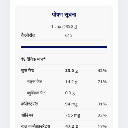
पोषण सूचना
1 cup (235.8g)
कैलोरीज़
613
% दैनिक मान*
कुल फैट
33.0 g
42%
संतृप्त फैट
14.2 g
71%
बहुविकृत फैट
0.0 g
कोलेस्ट्रॉल
94 mg
31%
सोडियम
755 mg
33%
कुल कार्बोहाइड्रेट्स
47.2 g
17%