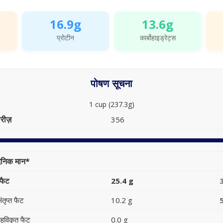
16.9g
13.6g
प्रोटीन
कार्बोहाइड्रेट्स
पोषण सूचना
1 cup (237.3g)
रीज़
356
ैनिक मान*
फैट
25.4 g
ंतृप्त फैट
10.2 g
हुविकृत फैट
0.0 g