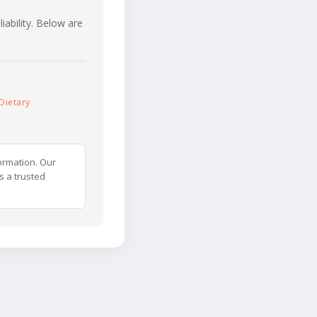
iability. Below are
Dietary
ormation. Our
s a trusted