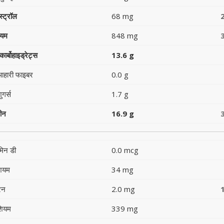
स्ट्रॉल
68 mg
ियम
848 mg
ार्बोहाइड्रेट्स
13.6 g
आहारी फाइबर
0.0 g
ुगर्स
1.7 g
टीन
16.9 g
मिन डी
0.0 mcg
शियम
34 mg
रन
2.0 mg
शियम
339 mg