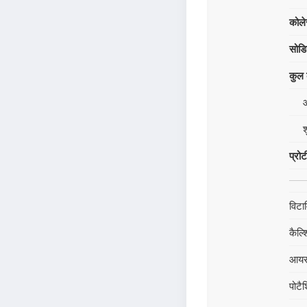
कोले
सोड
कुल क
श
प्रो
विटा
कैल्
आय
पोटै