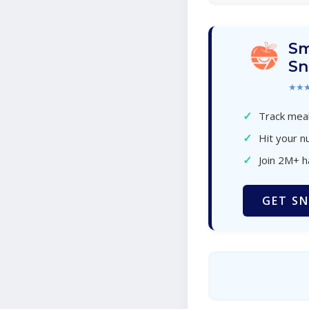
Sm
Sn
★★
✓
Track meal
✓
Hit your nu
✓
Join 2M+ 
GET SN