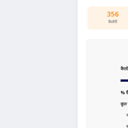
356
कैलोरी
कैलो
% द
कुल 
स
ब