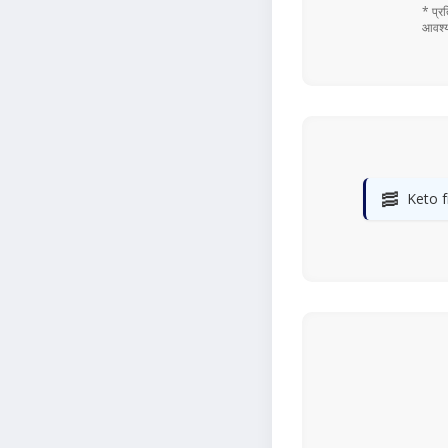
* प्र
आवश्य
🥓
Keto f