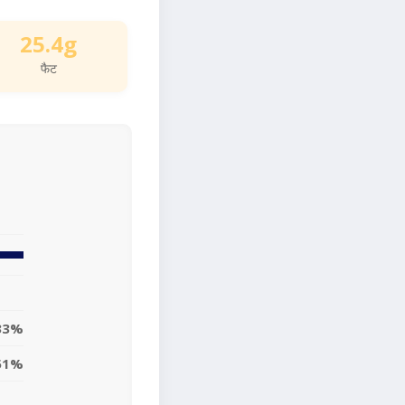
25.4g
फैट
33%
51%