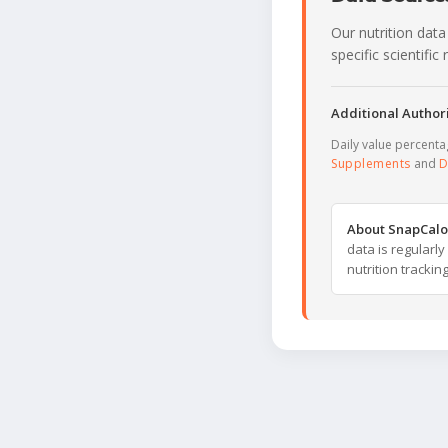
Our nutrition data
specific scientifi
Additional Authori
Daily value percent
Supplements
and
D
About SnapCalo
data is regularl
nutrition trackin