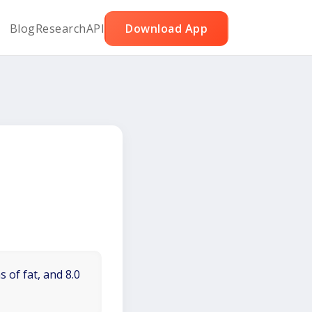
Blog
Research
API
Download App
 of fat, and 8.0