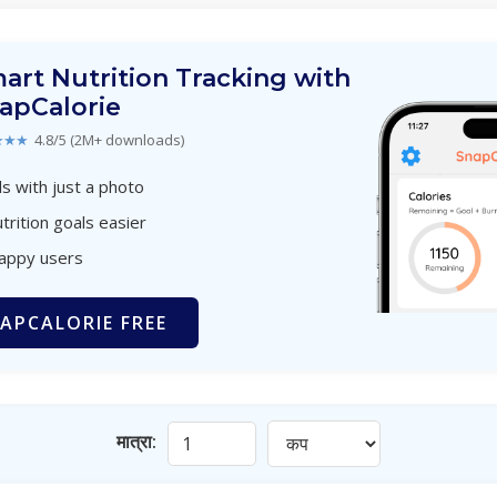
art Nutrition Tracking with
apCalorie
★★★
4.8/5 (2M+ downloads)
s with just a photo
trition goals easier
happy users
APCALORIE FREE
मात्रा: