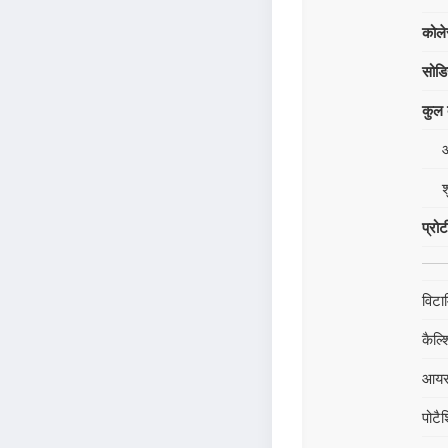
कोले
सोड
कुल क
श
प्रो
विटा
कैल्
आय
पोटै