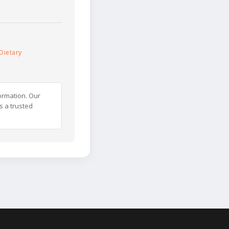
Dietary
ormation. Our
s a trusted