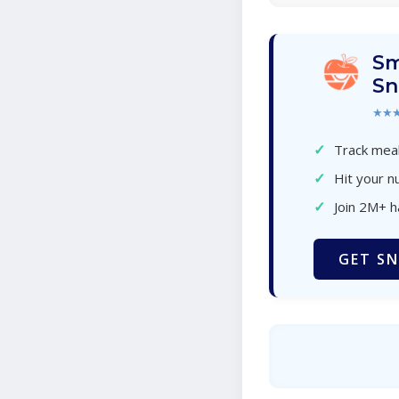
Sm
Sn
★★
✓
Track meal
✓
Hit your nu
✓
Join 2M+ 
GET SN