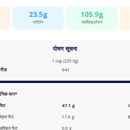
23.5g
105.9g
प्रोटीन
कार्बोहाइड्रेट्स
पोषण सूचना
1 cup (235.3g)
रीज़
941
ैनिक मान*
फैट
47.1 g
ंतृप्त फैट
17.6 g
हुविकृत फैट
0.0 g