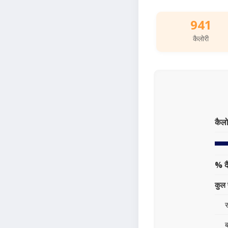
941
कैलोरी
कैलो
% द
कुल 
स
ब