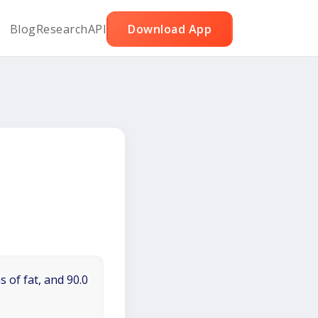
Blog
Research
API
Download App
 of fat, and 90.0