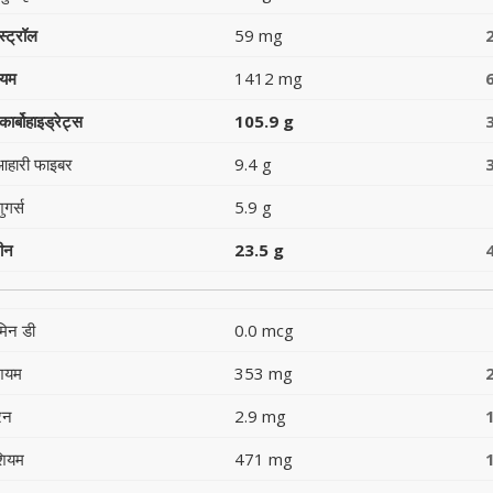
स्ट्रॉल
59 mg
ियम
1412 mg
ार्बोहाइड्रेट्स
105.9 g
आहारी फाइबर
9.4 g
ुगर्स
5.9 g
टीन
23.5 g
मिन डी
0.0 mcg
शियम
353 mg
रन
2.9 mg
शियम
471 mg