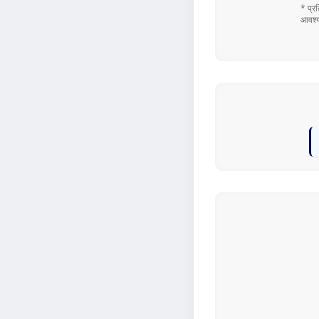
* प्र
आवश्य