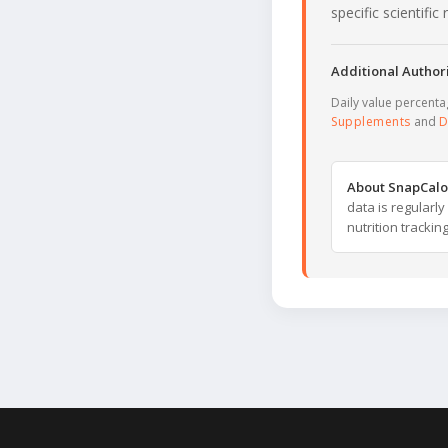
specific scientifi
Additional Authori
Daily value percent
Supplements
and
D
About SnapCalo
data is regularl
nutrition trackin