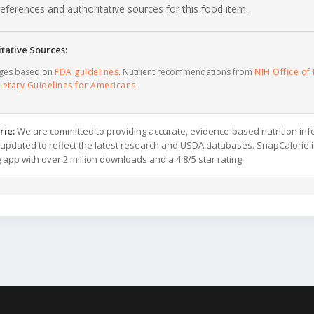
c references and authoritative sources for this food item.
tative Sources:
ages based on
FDA guidelines
. Nutrient recommendations from
NIH Office of 
ietary Guidelines for Americans
.
rie:
We are committed to providing accurate, evidence-based nutrition inf
y updated to reflect the latest research and USDA databases. SnapCalorie i
g app with over 2 million downloads and a 4.8/5 star rating.