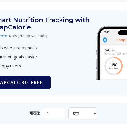
art Nutrition Tracking with
apCalorie
★★★
4.8/5 (2M+ downloads)
s with just a photo
trition goals easier
happy users
APCALORIE FREE
मात्रा: