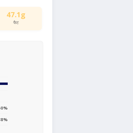
47.1g
फैट
60%
88%