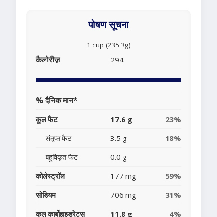
पोषण सूचना
1 cup (235.3g)
कैलोरीज़
294
% दैनिक मान*
कुल फैट
17.6 g
23%
संतृप्त फैट
3.5 g
18%
बहुविकृत फैट
0.0 g
कोलेस्ट्रॉल
177 mg
59%
सोडियम
706 mg
31%
कुल कार्बोहाइड्रेट्स
11.8 g
4%