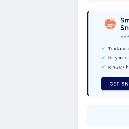
Sm
Sn
★★
✓
Track meal
✓
Hit your nu
✓
Join 2M+ 
GET SN