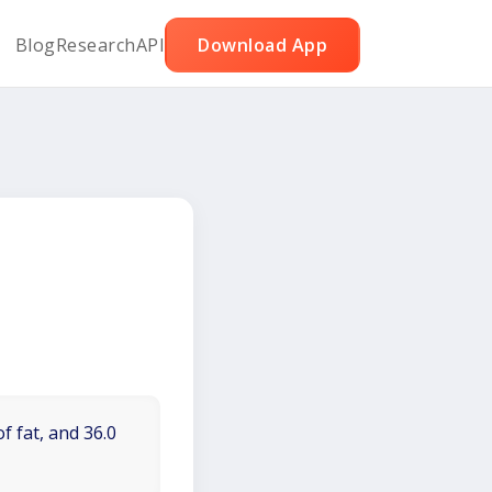
Blog
Research
API
Download App
f fat, and 36.0