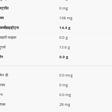
स्ट्रॉल
0 mg
ियम
108 mg
ार्बोहाइड्रेट्स
14.4 g
आहारी फाइबर
0.0 g
ुगर्स
13.6 g
टीन
0.0 g
मिन डी
0.0 mcg
शियम
0 mg
रन
0.0 mg
शियम
28 mg