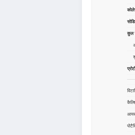
कोले
सोड
कुल क
श
प्रो
विटा
कैल्
आय
पोटै