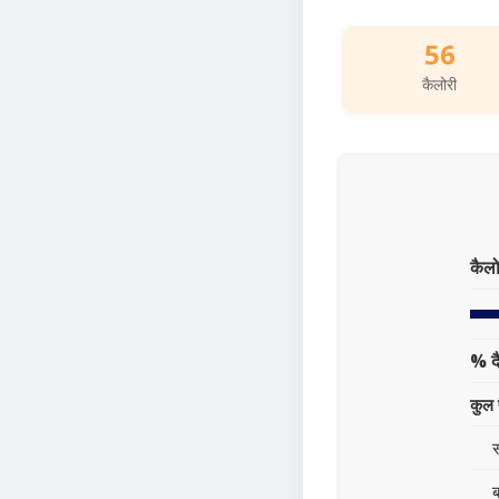
56
कैलोरी
कैलो
% द
कुल 
स
ब