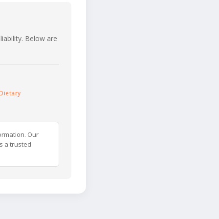
iability. Below are
Dietary
ormation. Our
s a trusted