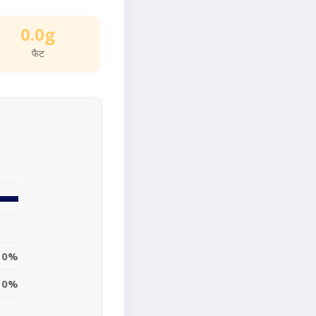
0.0g
फैट
0%
0%