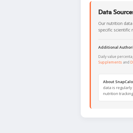
Data Sources
Our nutrition data
specific scientifi
Additional Authori
Daily value percent
Supplements
and
D
About SnapCalo
data is regularl
nutrition trackin