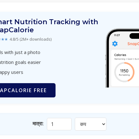
art Nutrition Tracking with
apCalorie
★★★
4.8/5 (2M+ downloads)
s with just a photo
trition goals easier
happy users
APCALORIE FREE
मात्रा: