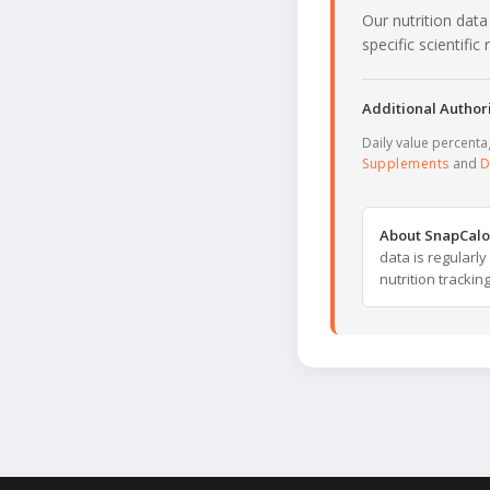
Our nutrition data
specific scientifi
Additional Authori
Daily value percent
Supplements
and
D
About SnapCalo
data is regularl
nutrition trackin