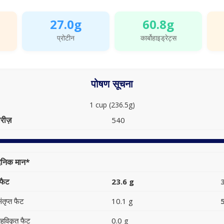
27.0g
60.8g
प्रोटीन
कार्बोहाइड्रेट्स
पोषण सूचना
1 cup (236.5g)
रीज़
540
ैनिक मान*
फैट
23.6 g
ंतृप्त फैट
10.1 g
हुविकृत फैट
0.0 g