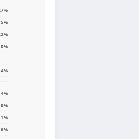
27%
35%
22%
10%
54%
4%
8%
11%
6%