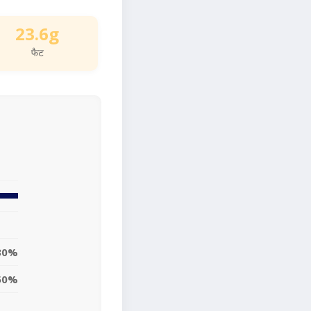
23.6g
फैट
30%
50%