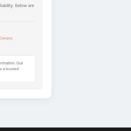
iability. Below are
Dietary
ormation. Our
s a trusted