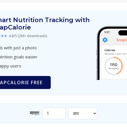
art Nutrition Tracking with
apCalorie
★★★
4.8/5 (2M+ downloads)
s with just a photo
trition goals easier
happy users
APCALORIE FREE
मात्रा: