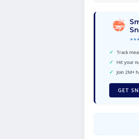
Sm
Sn
★★
✓
Track meal
✓
Hit your nu
✓
Join 2M+ 
GET SN