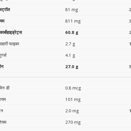
स्ट्रॉल
81 mg
ियम
811 mg
ार्बोहाइड्रेट्स
60.8 g
आहारी फाइबर
2.7 g
ुगर्स
4.1 g
टीन
27.0 g
मिन डी
0.8 mcg
शियम
101 mg
रन
2.0 mg
शियम
270 mg