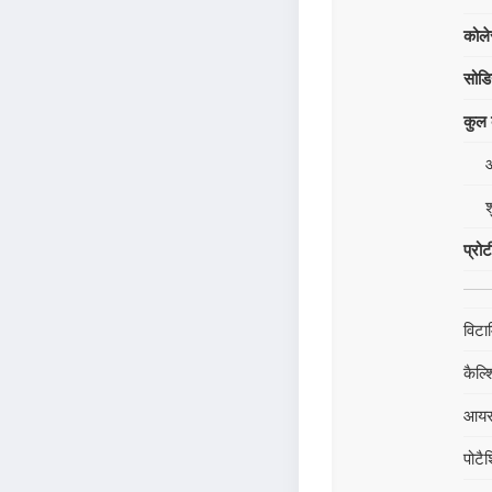
कोले
सोड
कुल क
श
प्रो
विटा
कैल्
आय
पोटै