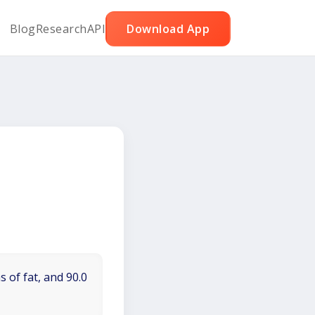
Blog
Research
API
Download App
 of fat, and 90.0