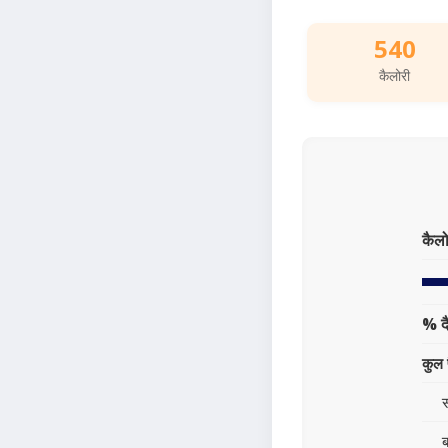
540
कैलोरी
कैलो
% द
कुल 
स
ब