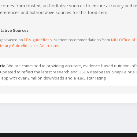
 comes from trusted, authoritative sources to ensure accuracy and rel
c references and authoritative sources for this food item.
tative Sources:
ages based on
FDA guidelines
. Nutrient recommendations from
NIH Office of 
ietary Guidelines for Americans
.
rie:
We are committed to providing accurate, evidence-based nutrition inf
y updated to reflect the latest research and USDA databases. SnapCalorie i
g app with over 2 million downloads and a 4.8/5 star rating.