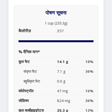
पोषण सूचना
1 cup (235.3g)
कैलोरीज़
357
% दैनिक मान*
कुल फैट
14.1 g
18%
संतृप्त फैट
7.1 g
36%
बहुविकृत फैट
0.0 g
कोलेस्ट्रॉल
47 mg
16%
सोडियम
824 mg
36%
कुल कार्बोहाइड्रेट्स
35.3 g
13%